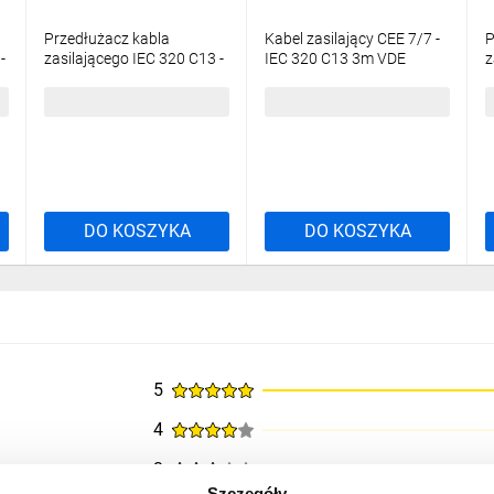
Przedłużacz kabla
Kabel zasilający CEE 7/7 -
P
-
zasilającego IEC 320 C13 -
IEC 320 C13 3m VDE
z
C14 1.8m czarny CA-C13E-
czarny CA-C13C-11CC-
C
10CC-0018-BK
0030-BK
C
10,36 zł
brutto
21,13 zł
brutto
1
DO KOSZYKA
DO KOSZYKA
5
4
3
Szczegóły