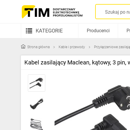
KATEGORIE
Producenci
P
Aparatura elektryczna
Strona główna
Kable i przewody
Przyłączeniowe zasilaj
Kable i przewody
Kabel zasilający Maclean, kątowy, 3 pin
Rozdzielnice i obudowy
Elementy prowadzenia kabli
Fotowoltaika
Gniazda i łączniki
Źródła światła
Oprawy oświetleniowe