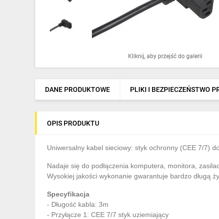
Ochrona odgromowa
Pompy ciepła
Osprzęt łączeniowy
Kliknij, aby przejść do galerii
Ogrzewanie
Elektronarzędzia i mierniki
DANE PRODUKTOWE
PLIKI I BEZPIECZEŃSTWO 
Domofony i dzwonki
OPIS PRODUKTU
Alarmy, monitoring, komunikacja
Napędy elektryczne
Uniwersalny kabel sieciowy: styk ochronny (CEE 7/7) d
Nadaje się do podłączenia komputera, monitora, zasilacz
Pneumatyka
Wysokiej jakości wykonanie gwarantuje bardzo długą ży
Dom i ogród
Specyfikacja
- Długość kabla: 3m
Klimatyzacja
- Przyłącze 1: CEE 7/7 styk uziemiający