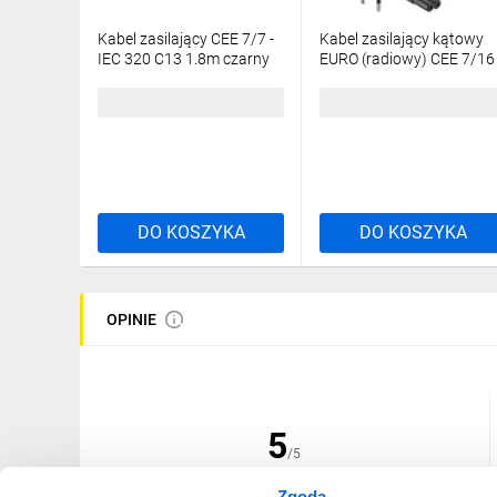
Kabel zasilający CEE 7/7 -
Kabel zasilający kątowy
IEC 320 C13 1.8m czarny
EURO (radiowy) CEE 7/16 
CA-C13C-10CC-0018-BK
IEC 320 C7 3m 97354
9,69 zł
brutto
18,93 zł
brutto
DO KOSZYKA
DO KOSZYKA
OPINIE
5
/5
Zgoda