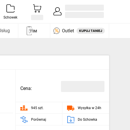
Zaloguj się / Załóż konto
i odkryj
Schowek
Usług
Cena:
945 szt.
Wysyłka w 24h
Porównaj
Do Schowka