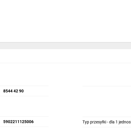
dłączania komputerów, zasilaczy, monitorów, drukarek i innych
8544 42 90
5902211125006
Typ przesyłki - dla 1 jedno