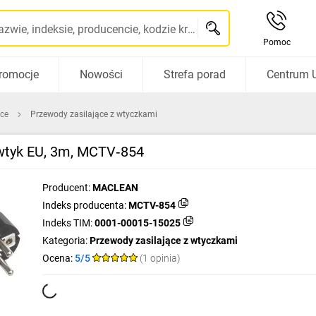
Szukaj po nazwie, indeksie, producencie, kodzie kreskowym...
Pomoc
romocje
Nowości
Strefa porad
Centrum 
ące
Przewody zasilające z wtyczkami
, wtyk EU, 3m, MCTV‑854
Producent:
MACLEAN
Indeks producenta:
MCTV-854
Indeks TIM:
0001-00015-15025
Kategoria:
Przewody zasilające z wtyczkami
Ocena:
5/5
(1 opinia)