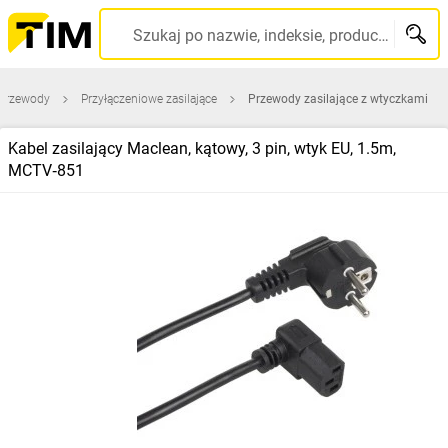
Szukaj po nazwie, indeksie, producencie, kodzie kreskowym...
 przewody
Przyłączeniowe zasilające
Przewody zasilające z wtyczkami
Kabel zasilający Maclean, kątowy, 3 pin, wtyk EU, 1.5m,
MCTV‑851