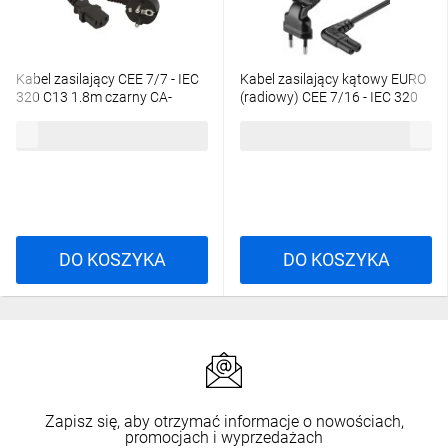
Kabel zasilający CEE 7/7 - IEC
Kabel zasilający kątowy EURO
320 C13 1.8m czarny CA-
(radiowy) CEE 7/16 - IEC 320
C13C-10CC-0018-BK
C7 3m 97354
9,69 zł
brutto
18,93 zł
brutto
DO KOSZYKA
DO KOSZYKA
Zapisz się, aby otrzymać informacje o nowościach,
promocjach i wyprzedażach