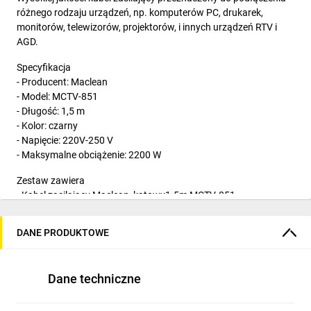
różnego rodzaju urządzeń, np. komputerów PC, drukarek,
monitorów, telewizorów, projektorów, i innych urządzeń RTV i
AGD.
Specyfikacja
- Producent: Maclean
- Model: MCTV-851
- Długość: 1,5 m
- Kolor: czarny
- Napięcie: 220V-250 V
- Maksymalne obciążenie: 2200 W
Zestaw zawiera
- Kabel zasilający Maclean, kątowy1.5m MCTV-851
Cechy
DANE PRODUKTOWE
- Wysokiej jakości kątowy przewód zasilający
- Nadaje się do podłączenia wszelkich urządzeń
- Może być stosowany do zasilania komputera PC, monitora,
Dane techniczne
drukarki, skanera, faksu, telewizora, produktów AGD i RTV, itp.
- Maksymalne obciążenie: 2200 W
- Długość: 1,5 m