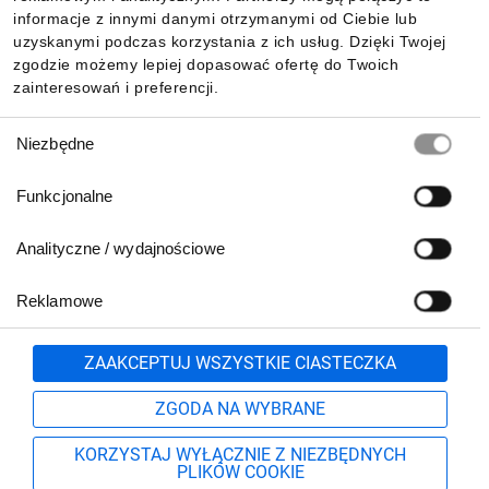
Pobierz naszą aplikację mobilną:
informacje z innymi danymi otrzymanymi od Ciebie lub
uzyskanymi podczas korzystania z ich usług. Dzięki Twojej
zgodzie możemy lepiej dopasować ofertę do Twoich
zainteresowań i preferencji.
Wybór
Niezbędne
zgody
Funkcjonalne
Analityczne / wydajnościowe
Reklamowe
Biuro Obsługi Klienta:
lub
801 500 700
71 37 61 600
Zgłoś
ZAAKCEPTUJ WSZYSTKIE CIASTECZKA
pn.-pt. 8:00-16:00
Formularz kontaktowy
ZGODA NA WYBRANE
KORZYSTAJ WYŁĄCZNIE Z NIEZBĘDNYCH
PLIKÓW COOKIE