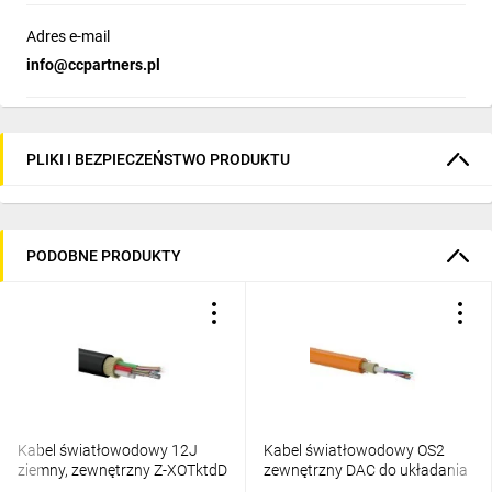
Adres e-mail
info@ccpartners.pl
PLIKI I BEZPIECZEŃSTWO PRODUKTU
PODOBNE PRODUKTY
Kabel światłowodowy 12J
Kabel światłowodowy OS2
ziemny, zewnętrzny Z-XOTktdD
zewnętrzny DAC do układania
SM 12J 9/125 PE ALANTEC
w ziemi, pomarańczowy SM 4J