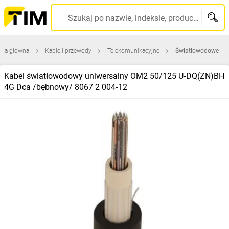
Szukaj po nazwie, indeksie, producencie, kodzie kreskowym...
ona główna
Kable i przewody
Telekomunikacyjne
Światłowodowe
Kabel światłowodowy uniwersalny OM2 50/125 U‑DQ(ZN)BH
4G Dca /bębnowy/ 8067 2 004‑12