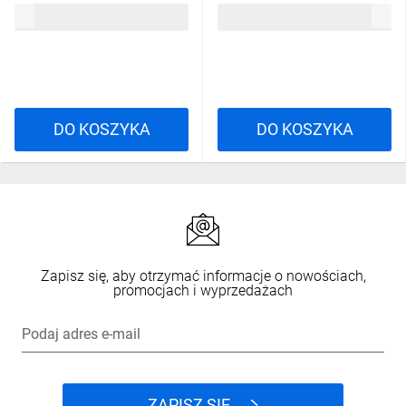
4,92 zł
brutto
1,85 zł
brutto
/bębnowy/
9/125 G652D Fca PE
ALANTEC /bębnowy/
DO KOSZYKA
DO KOSZYKA
Zapisz się, aby otrzymać informacje o nowościach,
promocjach i wyprzedażach
Podaj adres e-mail
ZAPISZ SIĘ