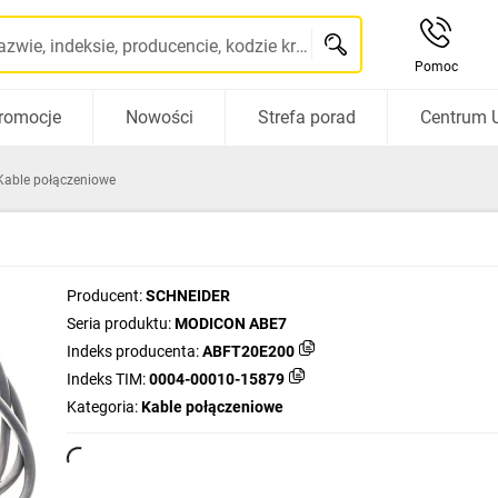
Szukaj po nazwie, indeksie, producencie, kodzie kreskowym...
Pomoc
romocje
Nowości
Strefa porad
Centrum 
Kable połączeniowe
Producent:
SCHNEIDER
Seria produktu:
MODICON ABE7
Indeks producenta:
ABFT20E200
Indeks TIM:
0004-00010-15879
Kategoria:
Kable połączeniowe