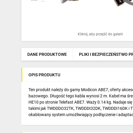
Ochrona odgromowa
Pompy ciepła
Osprzęt łączeniowy
Kliknij, aby przejść do galerii
Ogrzewanie
Elektronarzędzia i mierniki
DANE PRODUKTOWE
PLIKI I BEZPIECZEŃSTWO 
Domofony i dzwonki
OPIS PRODUKTU
Alarmy, monitoring, komunikacja
Napędy elektryczne
Ten produkt należy do gamy Modicon ABE7, oferty akces
bazowego. Długość tego kabla wynosi 2 m. Kabel ma śre
Pneumatyka
HE10 po stronie Telefast ABE7. Waży 0.14 kg. Nadaje s
takimi jak TWDDDO32TK, TWDDDI32DK, TWDDDI16DK i TWD
Dom i ogród
okablowany system umożliwiający podłączenie i adapta
Klimatyzacja