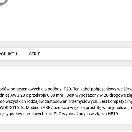
PRODUKTU
SERIE
oriów połączeniowych dla podbaz IP20. Ten kabel połączeniowy wejść/
dnicę AWG 28 o przekroju 0,08 mm². Jest wyposażony w 20-drogowe złąc
ię do wszystkich rodzajów zastosowań przemysłowych. Jest kompatybilny
DDO16TK. Modicon ABE7 oznacza większą prostotę w racjonalizacji o
cję sygnałów sterujących kart PLC wyposażonych w złącza HE10.