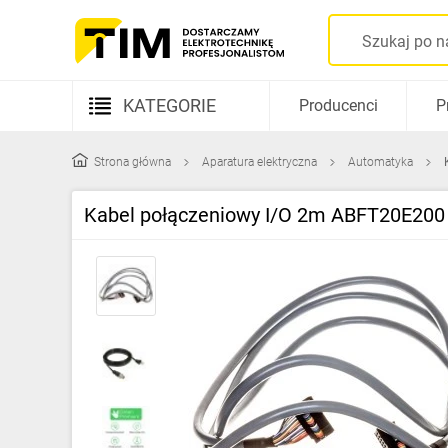
KATEGORIE
Producenci
P
Aparatura elektryczna
Strona główna
Aparatura elektryczna
Automatyka
Kable i przewody
Kabel połączeniowy I/O 2m ABFT20E200
Rozdzielnice i obudowy
Elementy prowadzenia kabli
Fotowoltaika
Gniazda i łączniki
Źródła światła
Oprawy oświetleniowe