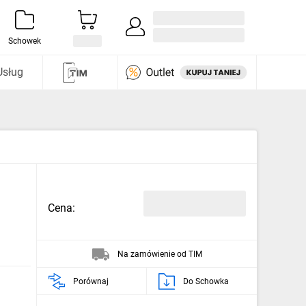
Zaloguj się / Załóż konto
i odkryj
Schowek
Usług
Cena:
Na zamówienie od TIM
Porównaj
Do Schowka