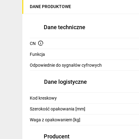
IT, GSM
DANE PRODUKTOWE
Odzież ochronna i BHP
Dane techniczne
Inne
Budowa i Remont
CN
Elektronika
Funkcja
Odpowiednie do sygnałów cyfrowych
Smart home
Elektromobilność
Dane logistyczne
Telewizja naziemna i satelitarna
Kod kreskowy
Wentylacja i rekuperacja
Szerokość opakowania [mm]
Waga z opakowaniem [kg]
Producent