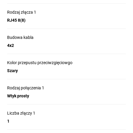
Rodzaj złącza 1
RJ45 8(8)
Specyfikacja
Budowa kabla
4x2
- Kategoria teleinformatyczna: 5e
Kolor przepustu przeciwzgięciowgo
- Typ ekranowania: F/UTP (ekranowanie
Szary
folią)
- Długość: 20 m
Rodzaj połączenia 1
- Grubość drutu: 26AWG (7 x 0,16mm)
Wtyk prosty
- Średnica zewnętrzna: 5,4mm +/- 0,2mm
- Materiał: Przewody: CCA, Płaszcz: PVC
Liczba złączy 1
- Kolor: szary RAL7035,
1
- Częstotliwość: do 100MHz