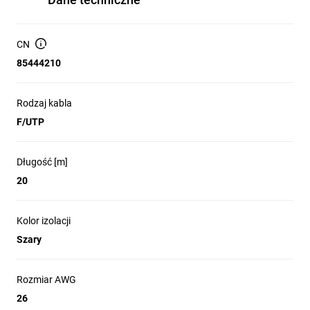
komputerowej. Dzięki wysokiej jakości
materiałów i precyzyjnemu wykonaniu,
CN
Lanberg oferuje patchcordy, które
85444210
zapewniają szybkie, stabilne i niezawodne
połączenie w różnych konfiguracjach.
Rodzaj kabla
Produkt ten jest kompatybilny z różnymi
F/UTP
urządzeniami sieciowymi, takimi jak
routery, przełączniki, serwery czy
Długość [m]
komputery, co pozwala na jego
20
wszechstronne zastosowanie.
Wykorzystując patchcord Lanberg,
Kolor izolacji
możemy liczyć na bezproblemowe
Szary
działanie, niezależnie od tego, czy jest to
domowe biuro, czy rozległa korporacyjna
Rozmiar AWG
sieć.
26