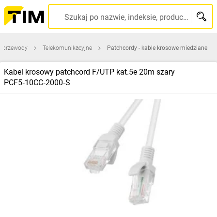
Szukaj po nazwie, indeksie, producencie, kodzie kreskowym...
 i przewody
Telekomunikacyjne
Patchcordy - kable krosowe miedziane
Kabel krosowy patchcord F/UTP kat.5e 20m szary
PCF5‑10CC‑2000‑S