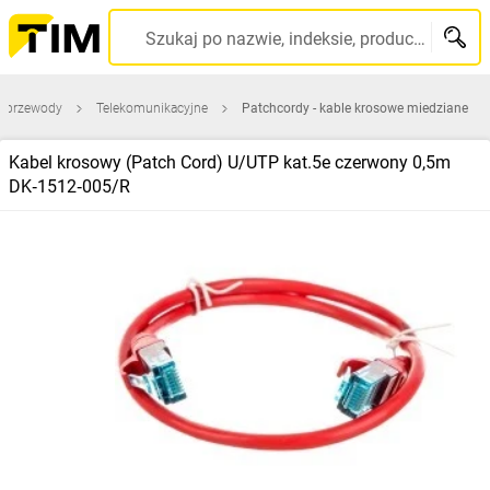
Szukaj po nazwie, indeksie, producencie, kodzie kreskowym...
 i przewody
Telekomunikacyjne
Patchcordy - kable krosowe miedziane
Kabel krosowy (Patch Cord) U/UTP kat.5e czerwony 0,5m
DK‑1512‑005/R