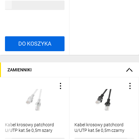
5,30 zł
brutto
93502
DO KOSZYKA
ZAMIENNIKI
Kabel krosowy patchcord
Kabel krosowy patchcord
U/UTP kat.5e 0,5m szary
U/UTP kat.5e 0,5m czarny
PCU5-10CC-0050-S
PCU5-10CC-0050-BK