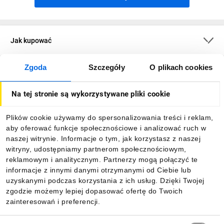
Jak kupować
Zgoda
Szczegóły
O plikach cookies
O firmie
Na tej stronie są wykorzystywane pliki cookie
Dla kupujących
Plików cookie używamy do spersonalizowania treści i reklam,
aby oferować funkcje społecznościowe i analizować ruch w
Informacje
naszej witrynie. Informacje o tym, jak korzystasz z naszej
witryny, udostępniamy partnerom społecznościowym,
reklamowym i analitycznym. Partnerzy mogą połączyć te
Pobierz naszą aplikację mobilną:
informacje z innymi danymi otrzymanymi od Ciebie lub
uzyskanymi podczas korzystania z ich usług. Dzięki Twojej
zgodzie możemy lepiej dopasować ofertę do Twoich
zainteresowań i preferencji.
Wybór