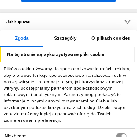
Jak kupować
Zgoda
Szczegóły
O plikach cookies
O firmie
Na tej stronie są wykorzystywane pliki cookie
Dla kupujących
Plików cookie używamy do spersonalizowania treści i reklam,
aby oferować funkcje społecznościowe i analizować ruch w
Informacje
naszej witrynie. Informacje o tym, jak korzystasz z naszej
witryny, udostępniamy partnerom społecznościowym,
reklamowym i analitycznym. Partnerzy mogą połączyć te
Pobierz naszą aplikację mobilną:
informacje z innymi danymi otrzymanymi od Ciebie lub
uzyskanymi podczas korzystania z ich usług. Dzięki Twojej
zgodzie możemy lepiej dopasować ofertę do Twoich
zainteresowań i preferencji.
Wybór
Niezbędne