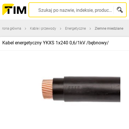
Szukaj po nazwie, indeksie, producencie, kodzie kreskowym...
Strona główna
Kable i przewody
Energetyczne
Ziemne miedziane
Kabel energetyczny YKXS 1x240 0,6/1kV /bębnowy/