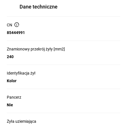
Izolacja żyły: XLPE (Polietylen usieciowany)
Dane techniczne
Materiał powłoki zewnętrznej: PVC
Przybliżona waga kabla: 2391 kg/km
Napięcie znamionowe U: 1 V
CN
Przybliżona średnica zewnętrzna: 25.6000 mm
Maksymalna długość odcinka wyprzedażowego: 50 m
85444991
Znamionowy przekrój żyły [mm2]
240
Identyfikacja żył
Kolor
Pancerz
Nie
Żyła uziemiająca