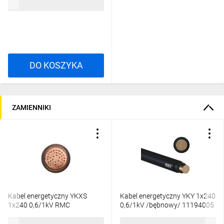
274,24 zł
brutto
DO KOSZYKA
ZAMIENNIKI
Kabel energetyczny YKXS
Kabel energetyczny YKY 1x240
1x240 0,6/1kV RMC
0,6/1kV /bębnowy/ 11194005
/bębnowy/