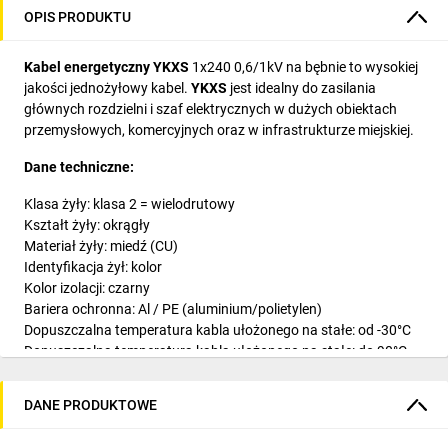
OPIS PRODUKTU
Kabel energetyczny YKXS
1x240 0,6/1kV na bębnie to wysokiej
jakości jednożyłowy kabel.
YKXS
jest idealny do zasilania
głównych rozdzielni i szaf elektrycznych w dużych obiektach
przemysłowych, komercyjnych oraz w infrastrukturze miejskiej.
Dane techniczne:
Klasa żyły: klasa 2 = wielodrutowy
Kształt żyły: okrągły
Materiał żyły: miedź (CU)
Identyfikacja żył: kolor
Kolor izolacji: czarny
Bariera ochronna: Al / PE (aluminium/polietylen)
Dopuszczalna temperatura kabla ułożonego na stałe: od -30°C
Dopuszczalna temperatura kabla ułożonego na stałe: do 90°C
Maksymalna temperatura żyły: 90°C
Liczba żył: 1
DANE PRODUKTOWE
Napięcie znamionowe U0: 0.6000 V
Znamionowy przekrój żyły: 240 mm2