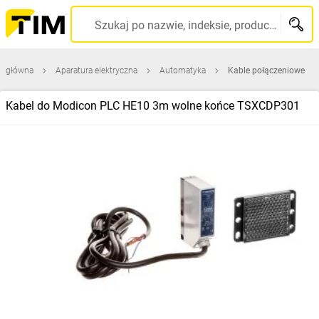
Szukaj po nazwie, indeksie, producencie, kodzie kreskowym...
a główna
Aparatura elektryczna
Automatyka
Kable połączeniowe
Kabel do Modicon PLC HE10 3m wolne końce TSXCDP301