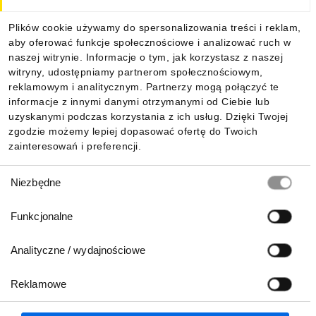
Dla kupujących
Plików cookie używamy do spersonalizowania treści i reklam,
aby oferować funkcje społecznościowe i analizować ruch w
Informacje
naszej witrynie. Informacje o tym, jak korzystasz z naszej
witryny, udostępniamy partnerom społecznościowym,
reklamowym i analitycznym. Partnerzy mogą połączyć te
Pobierz naszą aplikację mobilną:
informacje z innymi danymi otrzymanymi od Ciebie lub
uzyskanymi podczas korzystania z ich usług. Dzięki Twojej
zgodzie możemy lepiej dopasować ofertę do Twoich
zainteresowań i preferencji.
Wybór
Niezbędne
zgody
Funkcjonalne
Analityczne / wydajnościowe
Reklamowe
Biuro Obsługi Klienta:
lub
801 500 700
71 37 61 600