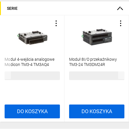
SERIE
Moduł 4-wejścia analogowe
Moduł 8I/O przekaźnikowy
Modicon TM3-4 TM3AQ4
TM3-24 TM3DM24R
1320,21 zł
brutto
1161,48 zł
brutto
DO KOSZYKA
DO KOSZYKA