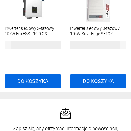
Inwerter sieciowy 3-fazowy
Inwerter sieciowy 3-fazowy
10kW FoxESS T10.0 G3
10kW SolarEdge SE10K-
RW0TEBEN4
3120,51 zł
brutto
2104,53 zł
brutto
DO KOSZYKA
DO KOSZYKA
Zapisz się, aby otrzymać informacje o nowościach,