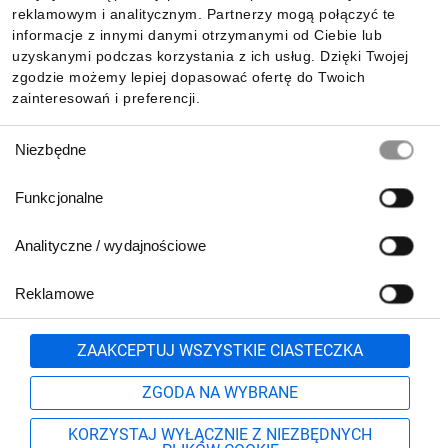
reklamowym i analitycznym. Partnerzy mogą połączyć te
Pobierz naszą aplikację mobilną:
informacje z innymi danymi otrzymanymi od Ciebie lub
uzyskanymi podczas korzystania z ich usług. Dzięki Twojej
zgodzie możemy lepiej dopasować ofertę do Twoich
zainteresowań i preferencji.
Wybór
Niezbędne
zgody
Funkcjonalne
Analityczne / wydajnościowe
Reklamowe
Biuro Obsługi Klienta:
lub
801 500 700
71 37 61 600
Zgłoś
ZAAKCEPTUJ WSZYSTKIE CIASTECZKA
pn.-pt. 8:00-16:00
Formularz kontaktowy
ZGODA NA WYBRANE
KORZYSTAJ WYŁĄCZNIE Z NIEZBĘDNYCH