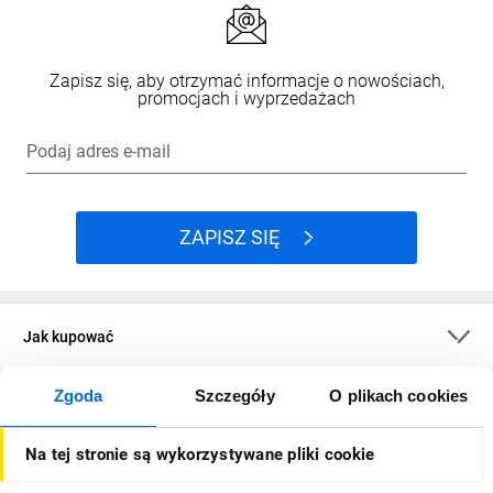
Stopień ochrony (IP):
IP54
Odporność udarowa:
IK08
Temperatura barwy:
6500 K
Zapisz się, aby otrzymać informacje o nowościach,
Oznaczenie kabla:
H07RN-F 2X1,0
promocjach i wyprzedażach
Długość kabla:
5 m
Jakość kabla:
Guma neoprenowa
Podaj adres e-mail
Częstotliwość znamionowa:
50/60 Hz
Maks. Znamionowe napięcie wejściowe:
240 V
Min. Znamionowe napięcie wejściowe:
220 V
Wskaźnik oddawania barw:
80
ZAPISZ SIĘ
Klasa efektywności energetycznej:
E
Moc w trybie czuwania:
0,47 W
Żywotność (L70B50):
30000 h
Jak kupować
Zgoda
Szczegóły
O plikach cookies
O firmie
Na tej stronie są wykorzystywane pliki cookie
Dla kupujących