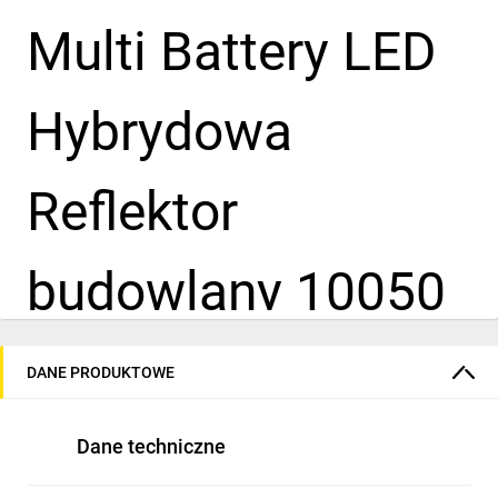
Multi Battery LED
Hybrydowa
Reflektor
budowlany 10050
MH (lampa
DANE PRODUKTOWE
robocza LED
Dane techniczne