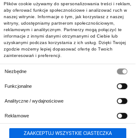
Plików cookie używamy do spersonalizowania treści i reklam,
aby oferować funkcje społecznościowe i analizować ruch w
Informacje
naszej witrynie. Informacje o tym, jak korzystasz z naszej
witryny, udostępniamy partnerom społecznościowym,
reklamowym i analitycznym. Partnerzy mogą połączyć te
Pobierz naszą aplikację mobilną:
informacje z innymi danymi otrzymanymi od Ciebie lub
uzyskanymi podczas korzystania z ich usług. Dzięki Twojej
zgodzie możemy lepiej dopasować ofertę do Twoich
zainteresowań i preferencji.
Wybór
Niezbędne
zgody
Funkcjonalne
Analityczne / wydajnościowe
Reklamowe
Biuro Obsługi Klienta:
lub
801 500 700
71 37 61 600
Zgłoś
ZAAKCEPTUJ WSZYSTKIE CIASTECZKA
pn.-pt. 8:00-16:00