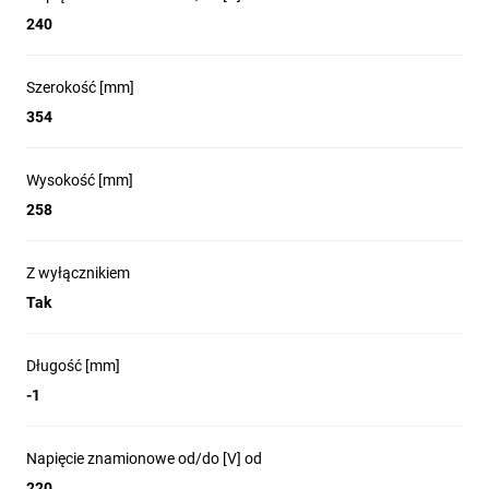
producentów, 5m
240
kabel RN, bez
Szerokość [mm]
354
akumulatora)
Wysokość [mm]
258
Akumulatorowy reflektor budowlany LED kompatybilny z
Z wyłącznikiem
różnymi akumulatorami 18V (różne klasy Ah) 7 producentów
Tak
elektronarzędzi: Bosch Professional, Dewalt, Festool, Flex,
Makita, Metabo CAS, Milwaukee - wszystkie adaptery w
zestawie
Długość [mm]
Brennenstuhl jest częścią programu AMPShare - Powered by
-1
Bosch Professional. Alians akumulatorowy AMPShare
umożliwia stosowanie lamp roboczych Brennenstuhl z
akumulatorami 18V firmy Bosch Professional
Napięcie znamionowe od/do [V] od
Reflektor budowlany z 4 poziomami przełączania (100% -
220
75% - 50% - 25%) i systemem ochrony akumulatorów