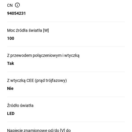
100W, 12500lm,
CN
94054231
IP54, światło
Moc źródła światła [W]
100
robocze
Z przewodem połączeniowym i wtyczką
Tak
kompatybilne z
Z wtyczką CEE (prąd trójfazowy)
akumulatorami
Nie
Źródło światła
18V 7 różnych
LED
Napięcie znamionowe od/do [V] do