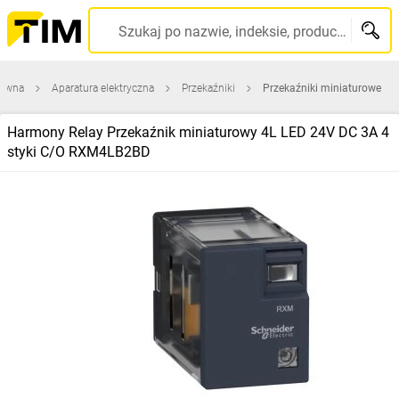
Szukaj po nazwie, indeksie, producencie, kodzie kreskowym...
łówna
Aparatura elektryczna
Przekaźniki
Przekaźniki miniaturowe
Harmony Relay Przekaźnik miniaturowy 4L LED 24V DC 3A 4
styki C/O RXM4LB2BD