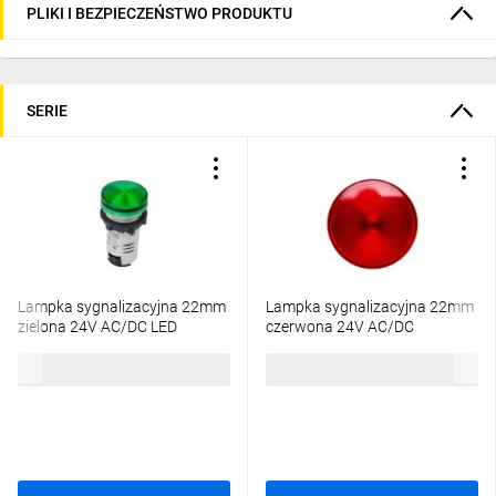
PLIKI I BEZPIECZEŃSTWO PRODUKTU
SERIE
Lampka sygnalizacyjna 22mm
Lampka sygnalizacyjna 22mm
zielona 24V AC/DC LED
czerwona 24V AC/DC
XB7EV03BP
XB7EV04BP
33,23 zł
brutto
33,23 zł
brutto