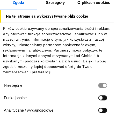
Zgoda
Szczegóły
O plikach cookies
O firmie
Na tej stronie są wykorzystywane pliki cookie
Dla kupujących
Plików cookie używamy do spersonalizowania treści i reklam,
aby oferować funkcje społecznościowe i analizować ruch w
Informacje
naszej witrynie. Informacje o tym, jak korzystasz z naszej
witryny, udostępniamy partnerom społecznościowym,
reklamowym i analitycznym. Partnerzy mogą połączyć te
Pobierz naszą aplikację mobilną:
informacje z innymi danymi otrzymanymi od Ciebie lub
uzyskanymi podczas korzystania z ich usług. Dzięki Twojej
zgodzie możemy lepiej dopasować ofertę do Twoich
zainteresowań i preferencji.
Wybór
Niezbędne
zgody
Funkcjonalne
Analityczne / wydajnościowe