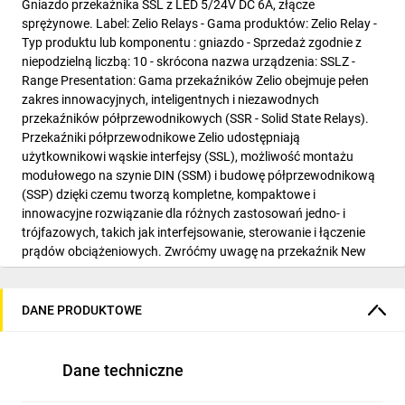
Gniazdo przekaźnika SSL z LED 5/24V DC 6A, złącze
sprężynowe. Label: Zelio Relays - Gama produktów: Zelio Relay -
Typ produktu lub komponentu : gniazdo - Sprzedaż zgodnie z
niepodzielną liczbą: 10 - skrócona nazwa urządzenia: SSLZ -
Range Presentation: Gama przekaźników Zelio obejmuje pełen
zakres innowacyjnych, inteligentnych i niezawodnych
przekaźników półprzewodnikowych (SSR - Solid State Relays).
Przekaźniki półprzewodnikowe Zelio udostępniają
użytkownikowi wąskie interfejsy (SSL), możliwość montażu
modułowego na szynie DIN (SSM) i budowę półprzewodnikową
(SSP) dzięki czemu tworzą kompletne, kompaktowe i
innowacyjne rozwiązanie dla różnych zastosowań jedno- i
trójfazowych, takich jak interfejsowanie, sterowanie i łączenie
prądów obciążeniowych. Zwróćmy uwagę na przekaźnik New
Zelio SSP1 i SSP1.S z inteligentnymi funkcjami diagnostycznymi:
Jest on innowacyjny, prosty, bezpieczny i niezawodny dzięki
„teleskopowym” zaciskom śrubowym. Funkcja diagnostyczna
DANE PRODUKTOWE
Smart z wyjściem sygnału alarmowego, umożliwiającym
natychmiastową identyfikację usterek minimalizując tym samym
czas przestojów i co tym samym wpływa na niezawodność
Dane techniczne
parku maszynowego. · Kompletne rozwiązanie jednofazowe i
trójfazowe, wąski interfejs, montaż na szynie DIN lub montaż