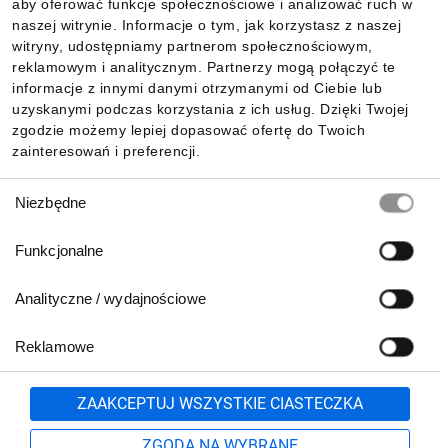
aby oferować funkcje społecznościowe i analizować ruch w
Informacje
naszej witrynie. Informacje o tym, jak korzystasz z naszej
witryny, udostępniamy partnerom społecznościowym,
reklamowym i analitycznym. Partnerzy mogą połączyć te
Pobierz naszą aplikację mobilną:
informacje z innymi danymi otrzymanymi od Ciebie lub
uzyskanymi podczas korzystania z ich usług. Dzięki Twojej
zgodzie możemy lepiej dopasować ofertę do Twoich
zainteresowań i preferencji.
Wybór
Niezbędne
zgody
Funkcjonalne
Analityczne / wydajnościowe
Reklamowe
Biuro Obsługi Klienta:
lub
801 500 700
71 37 61 600
Zgłoś
ZAAKCEPTUJ WSZYSTKIE CIASTECZKA
pn.-pt. 8:00-16:00
Formularz kontaktowy
ZGODA NA WYBRANE