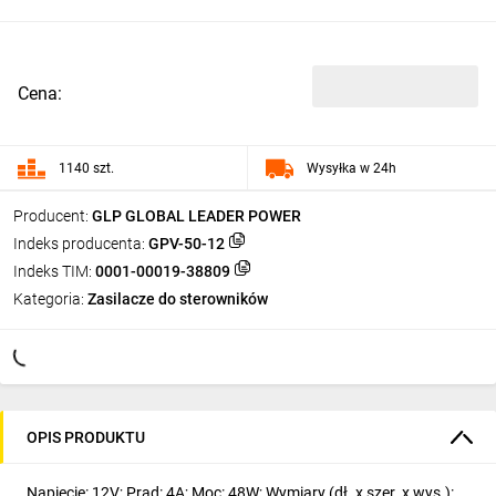
Cena:
1140 szt.
Wysyłka w 24h
Producent:
GLP GLOBAL LEADER POWER
Indeks producenta:
GPV-50-12
Indeks TIM:
0001-00019-38809
Kategoria:
Zasilacze do sterowników
OPIS PRODUKTU
Napięcie: 12V; Prąd: 4A; Moc: 48W; Wymiary (dł. x szer. x wys.):