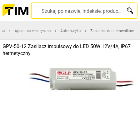
Szukaj po nazwie, indeksie, producencie, kodzie kreskowym...
wna
Aparatura elektryczna
Automatyka
Zasilacze do sterowników
GPV‑50‑12 Zasilacz impulsowy do LED 50W 12V/4A, IP67
hermetyczny