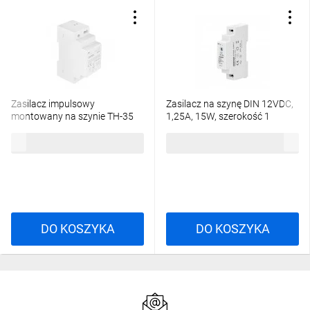
Zasilacz impulsowy
Zasilacz na szynę DIN 12VDC,
montowany na szynie TH-35
1,25A, 15W, szerokość 1
(DIN) 30W 12V DC typ: ZTM-
moduł OR-PSU-1642
82,51 zł
brutto
68,25 zł
brutto
30/12 EXT10000281
DO KOSZYKA
DO KOSZYKA