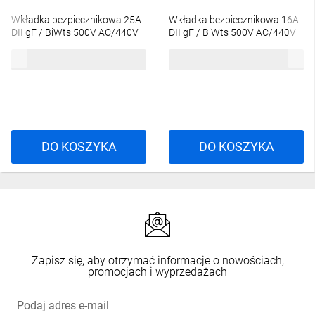
Wkładka bezpiecznikowa 25A
Wkładka bezpiecznikowa 16A
DII gF / BiWts 500V AC/440V
DII gF / BiWts 500V AC/440V
DC E27 002312107
DC E27 002312105
2,99 zł
brutto
2,99 zł
brutto
DO KOSZYKA
DO KOSZYKA
Zapisz się, aby otrzymać informacje o nowościach,
promocjach i wyprzedażach
Podaj adres e-mail