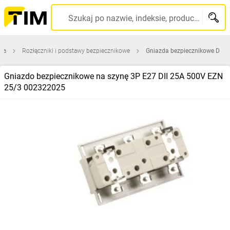
Szukaj po nazwie, indeksie, producencie, kodzie kreskowym...
zna
Rozłączniki i podstawy bezpiecznikowe
Gniazda bezpiecznikowe D
Gniazdo bezpiecznikowe na szynę 3P E27 DII 25A 500V EZN
25/3 002322025