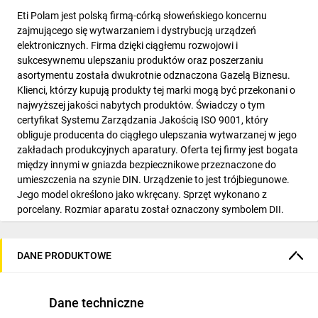
Eti Polam jest polską firmą-córką słoweńskiego koncernu
zajmującego się wytwarzaniem i dystrybucją urządzeń
elektronicznych. Firma dzięki ciągłemu rozwojowi i
sukcesywnemu ulepszaniu produktów oraz poszerzaniu
asortymentu została dwukrotnie odznaczona Gazelą Biznesu.
Klienci, którzy kupują produkty tej marki mogą być przekonani o
najwyższej jakości nabytych produktów. Świadczy o tym
certyfikat Systemu Zarządzania Jakością ISO 9001, który
obliguje producenta do ciągłego ulepszania wytwarzanej w jego
zakładach produkcyjnych aparatury. Oferta tej firmy jest bogata
między innymi w gniazda bezpiecznikowe przeznaczone do
umieszczenia na szynie DIN. Urządzenie to jest trójbiegunowe.
Jego model określono jako wkręcany. Sprzęt wykonano z
porcelany. Rozmiar aparatu został oznaczony symbolem DII.
Urządzenie posiada osłonę. Prawidłowo działa przy
znamionowym napięciu sterowania równym 500 V. Znamionowy
prąd pracy osprzętu określono na 25 A.
DANE PRODUKTOWE
Dane techniczne