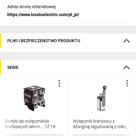
Adres strony internetowej
https://www.lovatoelectric.com/pl_pl/
PLIKI I BEZPIECZEŃSTWO PRODUKTU
SERIE
Zestyki do wyłączników
Wyłącznik krańcowy z
krańcowych serii K..., 1Z 1R
dźwignią regulowaną z rolką,
zestyki migowe KXBS11
rolka z tworzywa, obudowa z