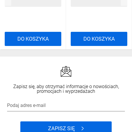
54,91 zł
brutto
126,59 zł
brutto
tworzywa, 1R 1Z zestyki
migowe KBF1S11
DO KOSZYKA
DO KOSZYKA
Zapisz się, aby otrzymać informacje o nowościach,
promocjach i wyprzedażach
Podaj adres e-mail
ZAPISZ SIĘ