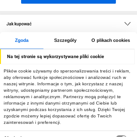
Jak kupować
Zgoda
Szczegóły
O plikach cookies
O firmie
Na tej stronie są wykorzystywane pliki cookie
Dla kupujących
Plików cookie używamy do spersonalizowania treści i reklam,
aby oferować funkcje społecznościowe i analizować ruch w
Informacje
naszej witrynie. Informacje o tym, jak korzystasz z naszej
witryny, udostępniamy partnerom społecznościowym,
reklamowym i analitycznym. Partnerzy mogą połączyć te
Pobierz naszą aplikację mobilną:
informacje z innymi danymi otrzymanymi od Ciebie lub
uzyskanymi podczas korzystania z ich usług. Dzięki Twojej
zgodzie możemy lepiej dopasować ofertę do Twoich
zainteresowań i preferencji.
Wybór