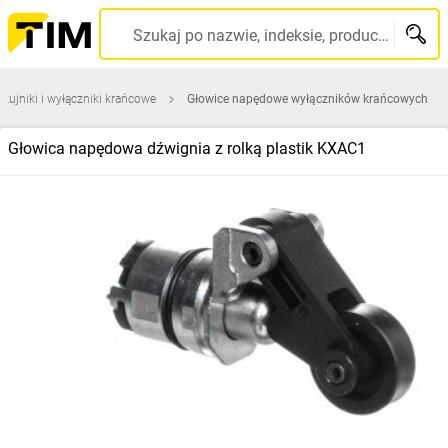
Szukaj po nazwie, indeksie, producencie, kodzie kreskowym...
Czujniki i wyłączniki krańcowe
Głowice napędowe wyłączników krańcowych
Głowica napędowa dźwignia z rolką plastik KXAC1