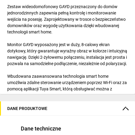
Zestaw wideodomofonowy GAYD przeznaczony do domów
jednorodzinnych zapewnia pełną kontrolę i monitorowanie
wejścia na posesję. Zaprojektowany w trosce o bezpieczeństwo
domowników oraz wygodę użytkowania dzięki wbudowanej
technologii smart home.
Monitor GAYD wyposażony jest w duży, 8-calowy ekran
dotykowy, który gwarantuje wyraźny obraz w kolorze i intuicyjną
nawigację. Dzięki 2-żyłowemu połączeniu, instalacja jest prosta i
pozwala na samodzielne podłączenie, niezależnie od polaryzacji.
Wbudowana zaawansowana technologia smart home
umożliwia zdalne sterowanie urządzeniem poprzez Wi-Fi oraz za
pomocą aplikacji Tuya Smart, którą obsługiwać można z
każdego miejsca na świecie. Dzięki temu w łatwy sposób można
monitorować wejście na posesję. Platformę Tuya Smart
wystarczy zainstalować na smartfonie z systemami Android lub
DANE PRODUKTOWE
iOS i zsynchronizować z wideo monitorem GAYD.
Sterowanie furtką oraz dwoma bramami (np. wjazdową i
Dane techniczne
garażową) odbywa się w wygodny sposób zarówno z poziomu