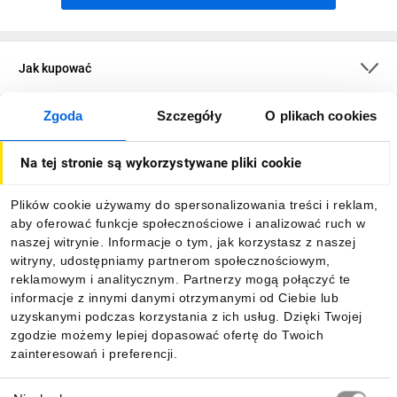
Jak kupować
Zgoda
Szczegóły
O plikach cookies
O firmie
Na tej stronie są wykorzystywane pliki cookie
Dla kupujących
Plików cookie używamy do spersonalizowania treści i reklam,
aby oferować funkcje społecznościowe i analizować ruch w
Informacje
naszej witrynie. Informacje o tym, jak korzystasz z naszej
witryny, udostępniamy partnerom społecznościowym,
reklamowym i analitycznym. Partnerzy mogą połączyć te
Pobierz naszą aplikację mobilną:
informacje z innymi danymi otrzymanymi od Ciebie lub
uzyskanymi podczas korzystania z ich usług. Dzięki Twojej
zgodzie możemy lepiej dopasować ofertę do Twoich
zainteresowań i preferencji.
Wybór