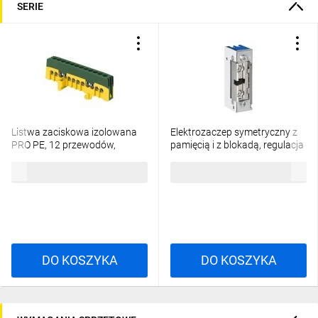
SERIE
Listwa zaciskowa izolowana
Elektrozaczep symetryczny z
PRO PE, 12 przewodów,
pamięcią i z blokadą, regulacja
zielony,OR-LZ-8208/12/GN
zapadki, niskoprądowy,
13,28 zł
brutto
92,40 zł
brutto
280mA dla 12VDC,OR-EZ-4045
DO KOSZYKA
DO KOSZYKA