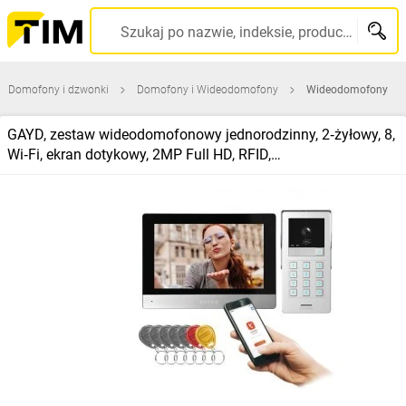
Szukaj po nazwie, indeksie, producencie, kodzie kreskowym...
Domofony i dzwonki
Domofony i Wideodomofony
Wideodomofony
GAYD, zestaw wideodomofonowy jednorodzinny, 2‑żyłowy, 8,
Wi‑Fi, ekran dotykowy, 2MP Full HD, RFID,
szyfrator,OR‑VID‑MA‑1080/B