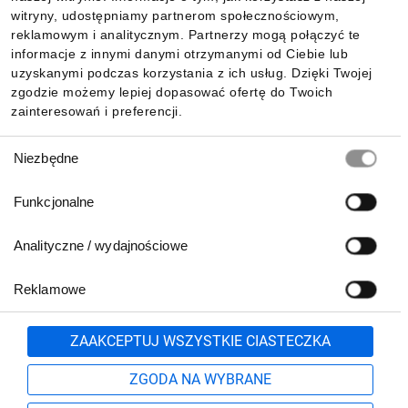
witryny, udostępniamy partnerom społecznościowym,
reklamowym i analitycznym. Partnerzy mogą połączyć te
Pobierz naszą aplikację mobilną:
informacje z innymi danymi otrzymanymi od Ciebie lub
uzyskanymi podczas korzystania z ich usług. Dzięki Twojej
zgodzie możemy lepiej dopasować ofertę do Twoich
zainteresowań i preferencji.
Wybór
Niezbędne
zgody
Funkcjonalne
Analityczne / wydajnościowe
Reklamowe
Biuro Obsługi Klienta:
lub
801 500 700
71 37 61 600
Zgłoś
ZAAKCEPTUJ WSZYSTKIE CIASTECZKA
pn.-pt. 8:00-16:00
Formularz kontaktowy
ZGODA NA WYBRANE