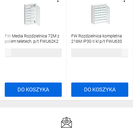
FW Media Rozdzielnica 72M z
FW Rozdzielnica kompletna
polem teletech. p/t FWU62K2
216M IP30 II kl p/t FWU63S
1956,73 zł
brutto
2781,01 zł
brutto
DO KOSZYKA
DO KOSZYKA