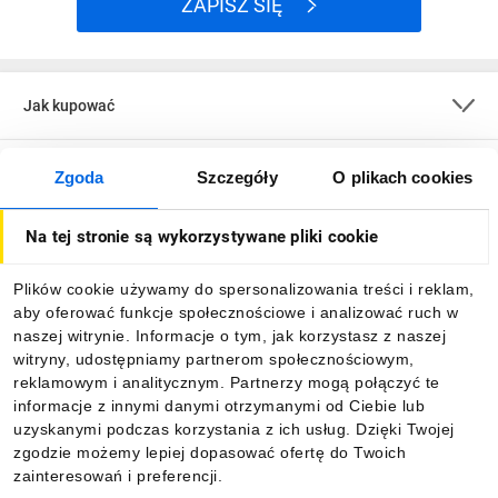
ZAPISZ SIĘ
Regulowana temperatura barwowa i
wysoka jakość światła
Żarówka LED Extralink Smartlife E27 A70
Jak kupować
oferuje regulację barwy światła od ciepłej
(
2700K
) po chłodną (
6500K
). Dodatkowo
O firmie
Zgoda
Szczegóły
O plikach cookies
charakteryzuje się wysokim wskaźnikiem
oddawania barw (
CRI 80
), co sprawia, że
Na tej stronie są wykorzystywane pliki cookie
Dla kupujących
kolory w pomieszczeniu są bardziej
naturalne.
Plików cookie używamy do spersonalizowania treści i reklam,
Informacje
aby oferować funkcje społecznościowe i analizować ruch w
naszej witrynie. Informacje o tym, jak korzystasz z naszej
witryny, udostępniamy partnerom społecznościowym,
reklamowym i analitycznym. Partnerzy mogą połączyć te
Pobierz naszą aplikację mobilną:
informacje z innymi danymi otrzymanymi od Ciebie lub
uzyskanymi podczas korzystania z ich usług. Dzięki Twojej
zgodzie możemy lepiej dopasować ofertę do Twoich
Łatwość montażu i nowoczesny design
zainteresowań i preferencji.