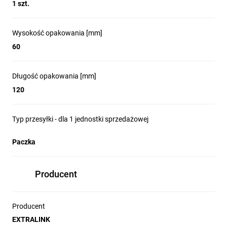
1 szt.
Marka Extralink
Wysokość opakowania [mm]
sprawia, że można
60
żyć wygodniej.
Długość opakowania [mm]
120
Przekonał się o tym projektant Maciej Zień. W jego Atelier
oraz zaciszu domowym zamontowaliśmy rozwiązania
smart home, dzięki czemu zwykłe, codzienne czynności
Typ przesyłki - dla 1 jednostki sprzedażowej
przestały być uciążliwe.
Paczka
Producent
Obejrzyj cały film i zobacz
Producent
na jakie zmiany
EXTRALINK