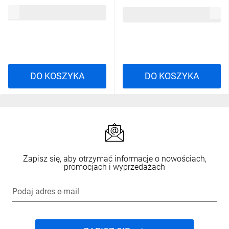
EC79481
840 FR non-dim
3,37 zł
brutto
4052899973428
6,94 zł
brutto
Uniwersalność zastosowania i
oszczędność energii
Żarówka
LED E27 A70
została
DO KOSZYKA
DO KOSZYKA
zaprojektowana tak, aby pasować do
większości standardowych opraw. Dzięki
niskiemu zużyciu energii, wynoszącemu
zaledwie
9 kWh na 1000 godzin
, pozwala
zaoszczędzić na rachunkach za prąd. To
doskonały wybór dla osób, które cenią
Zapisz się, aby otrzymać informacje o nowościach,
sobie ekologię i trwałość produktów.
promocjach i wyprzedażach
Podaj adres e-mail