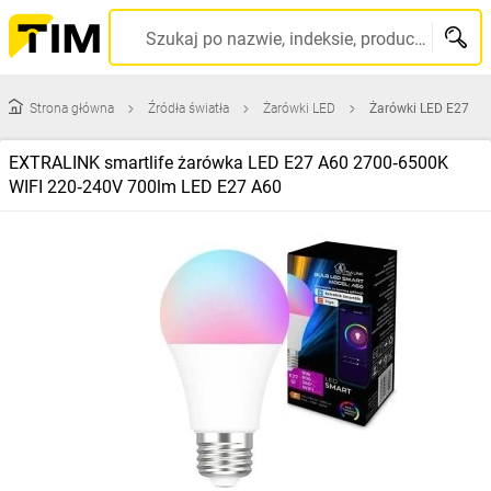
Szukaj po nazwie, indeksie, producencie, kodzie kreskowym...
Strona główna
Źródła światła
Żarówki LED
Żarówki LED E27
EXTRALINK smartlife żarówka LED E27 A60 2700‑6500K
WIFI 220‑240V 700lm LED E27 A60