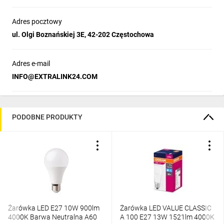
zdecydował się Maciej!
Adres pocztowy
Produkty, które wybrał Maciej Zień możesz teraz kupić
ul. Olgi Boznańskiej 3E, 42-202 Częstochowa
w specjalnych cenach! Co zdecydowaliśmy się
zamontować:
Adres e-mail
INFO@EXTRALINK24.COM
PODOBNE PRODUKTY
Sprawdzona marka - pewność najwyższej
jakości produktów
Żarówka LED E27 10W 900lm
Żarówka LED VALUE CLASSIC
Prosta i intuicyjna obsługa urządzenia
4000K Barwa Neutralna A60
A 100 E27 13W 1521lm 4000K
Gwarancja oraz serwis pogwarancyjny