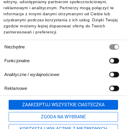
witryny, udostępniamy partnerom społecznościowym,
reklamowym i analitycznym. Partnerzy mogą połączyć te
Pobierz naszą aplikację mobilną:
informacje z innymi danymi otrzymanymi od Ciebie lub
uzyskanymi podczas korzystania z ich usług. Dzięki Twojej
zgodzie możemy lepiej dopasować ofertę do Twoich
zainteresowań i preferencji.
Wybór
Niezbędne
zgody
Funkcjonalne
Analityczne / wydajnościowe
Reklamowe
Biuro Obsługi Klienta:
lub
801 500 700
71 37 61 600
Zgłoś
ZAAKCEPTUJ WSZYSTKIE CIASTECZKA
pn.-pt. 8:00-16:00
Formularz kontaktowy
ZGODA NA WYBRANE
KORZYSTAJ WYŁĄCZNIE Z NIEZBĘDNYCH