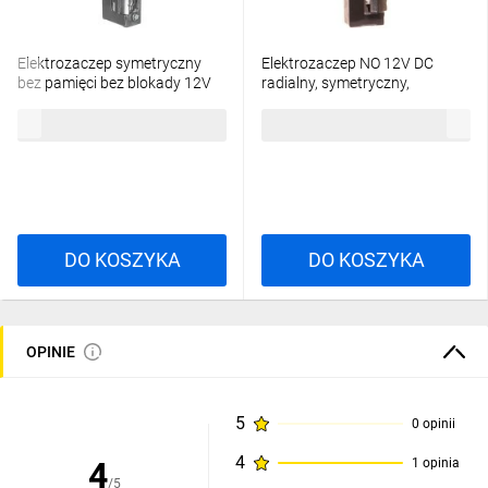
Elektrozaczep symetryczny
Elektrozaczep NO 12V DC
bez pamięci bez blokady 12V
radialny, symetryczny,
AC/DC MINI R5-12.10
rewersyjny, wbudowana dioda
107,66 zł
brutto
113,46 zł
brutto
YS18NO12D
DO KOSZYKA
DO KOSZYKA
OPINIE
5
0 opinii
4
4
1 opinia
/5