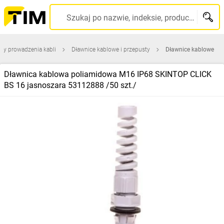
Szukaj po nazwie, indeksie, producencie, kodzie kreskowym...
ty prowadzenia kabli
Dławnice kablowe i przepusty
Dławnice kablowe
Dławnica kablowa poliamidowa M16 IP68 SKINTOP CLICK
BS 16 jasnoszara 53112888 /50 szt./