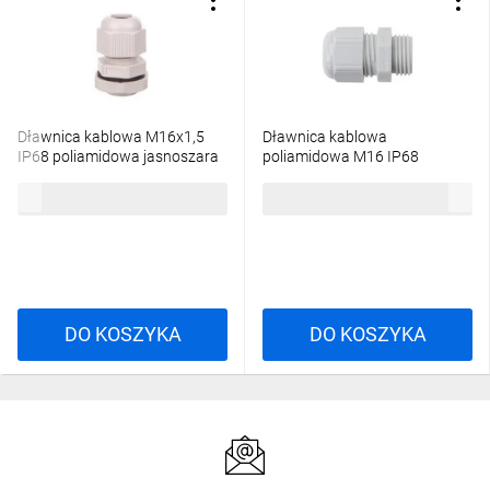
Dławnica kablowa M16x1,5
Dławnica kablowa
IP68 poliamidowa jasnoszara
poliamidowa M16 IP68
EM4717M
SKINTOP ST-M 16x1,5
1,46 zł
brutto
1,87 zł
brutto
jasnoszara 53111410
DO KOSZYKA
DO KOSZYKA