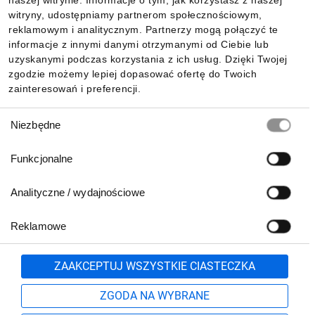
naszej witrynie. Informacje o tym, jak korzystasz z naszej
witryny, udostępniamy partnerom społecznościowym,
reklamowym i analitycznym. Partnerzy mogą połączyć te
Pobierz naszą aplikację mobilną:
informacje z innymi danymi otrzymanymi od Ciebie lub
uzyskanymi podczas korzystania z ich usług. Dzięki Twojej
zgodzie możemy lepiej dopasować ofertę do Twoich
zainteresowań i preferencji.
Wybór
Niezbędne
zgody
Funkcjonalne
Analityczne / wydajnościowe
Reklamowe
Biuro Obsługi Klienta:
lub
801 500 700
71 37 61 600
Zgłoś
ZAAKCEPTUJ WSZYSTKIE CIASTECZKA
pn.-pt. 8:00-16:00
Formularz kontaktowy
ZGODA NA WYBRANE