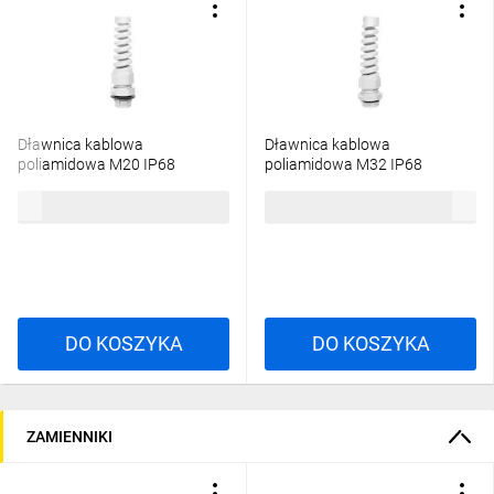
Dławnica kablowa
Dławnica kablowa
poliamidowa M20 IP68
poliamidowa M32 IP68
SKINTOP CLICK BS 20
SKINTOP CLICK BS 32
11,53 zł
brutto
582,41 zł
brutto
jasnoszara 53112889
jasnoszara 53112933 /25 szt./
DO KOSZYKA
DO KOSZYKA
ZAMIENNIKI