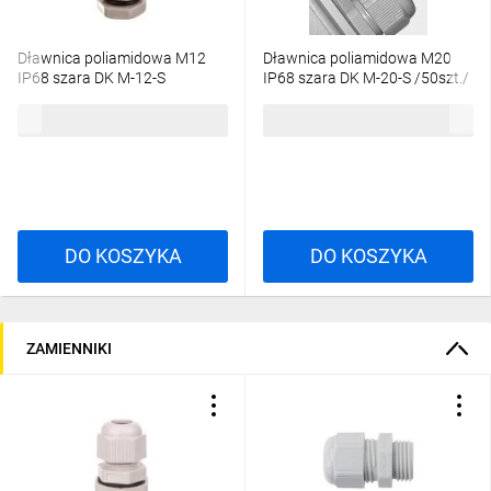
Dławnica poliamidowa M12
Dławnica poliamidowa M20
IP68 szara DK M-12-S
IP68 szara DK M-20-S /50szt./
1,25 zł
brutto
91,64 zł
brutto
DO KOSZYKA
DO KOSZYKA
ZAMIENNIKI