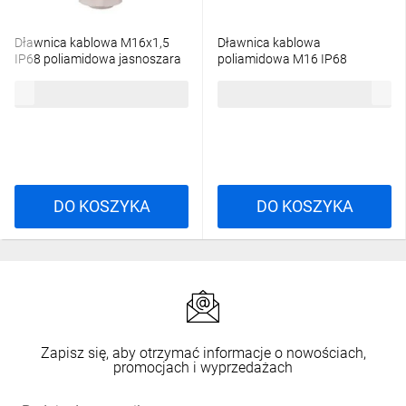
Dławnica kablowa M16x1,5
Dławnica kablowa
IP68 poliamidowa jasnoszara
poliamidowa M16 IP68
EM4717M
SKINTOP ST-M 16x1,5
1,46 zł
brutto
1,87 zł
brutto
jasnoszara 53111410
DO KOSZYKA
DO KOSZYKA
Zapisz się, aby otrzymać informacje o nowościach,
promocjach i wyprzedażach