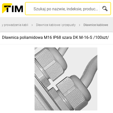
Szukaj po nazwie, indeksie, producencie, kodzie kreskowym...
ty prowadzenia kabli
Dławnice kablowe i przepusty
Dławnice kablowe
Dławnica poliamidowa M16 IP68 szara DK M‑16‑S /100szt/