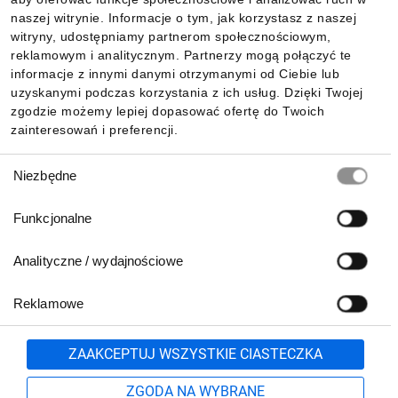
Informacje
naszej witrynie. Informacje o tym, jak korzystasz z naszej
witryny, udostępniamy partnerom społecznościowym,
reklamowym i analitycznym. Partnerzy mogą połączyć te
Pobierz naszą aplikację mobilną:
informacje z innymi danymi otrzymanymi od Ciebie lub
uzyskanymi podczas korzystania z ich usług. Dzięki Twojej
zgodzie możemy lepiej dopasować ofertę do Twoich
zainteresowań i preferencji.
Wybór
Niezbędne
zgody
Funkcjonalne
Analityczne / wydajnościowe
Reklamowe
Biuro Obsługi Klienta:
lub
801 500 700
71 37 61 600
Zgłoś
ZAAKCEPTUJ WSZYSTKIE CIASTECZKA
pn.-pt. 8:00-16:00
Formularz kontaktowy
ZGODA NA WYBRANE