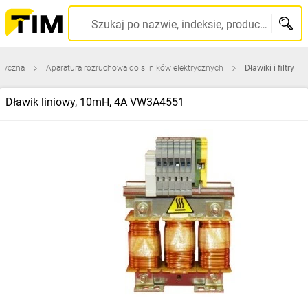
Szukaj po nazwie, indeksie, producencie, kodzie kreskowym...
tryczna
Aparatura rozruchowa do silników elektrycznych
Dławiki i filtry
Dławik liniowy, 10mH, 4A VW3A4551