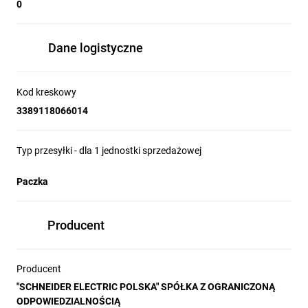
0
S6 = Trójfazowy 525…600 V, Bez filtra EMC, 0,75 do 15 kW, 1
do 20 HP
Architektura komunikacyjna:
Dane logistyczne
Modbus i CANopen jako protokół standardowy
CANopen Daisy Chain, DeviceNet, ProfibusDP
Bramki Ethernet/Modbus i Fipio/Modbus
Kod kreskowy
Interfejs użytkownika:
3389118066014
Opcja Bluetooth, programowanie i dostęp do przemiennika
ATV312 poprzez standard Wi-Fi z poziomu komputera PC.
Typ przesyłki - dla 1 jednostki sprzedażowej
Intuicyjna nawigacja
Klawisze sterowania lokalnego wraz z pokrętłem nawigacji.
Paczka
Charakterystyka:
Sterowanie wektorem pola
Producent
Charakterystyka U/f, wektor SVC oraz Kn2 (pompy i
wentylatory).
Algorytm oszczędności energii
Producent
Przeciążenie momentem do 200%
Częstotliwość wyjściowa 0,1 do 500Hz
"SCHNEIDER ELECTRIC POLSKA" SPÓŁKA Z OGRANICZONĄ
Odporny na trudne warunki pracy (temepratura pracy
ODPOWIEDZIALNOŚCIĄ