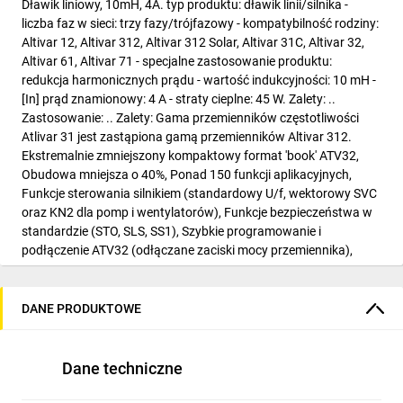
Dławik liniowy, 10mH, 4A. typ produktu: dławik linii/silnika -
liczba faz w sieci: trzy fazy/trójfazowy - kompatybilność rodziny:
Altivar 12, Altivar 312, Altivar 312 Solar, Altivar 31C, Altivar 32,
Altivar 61, Altivar 71 - specjalne zastosowanie produktu:
redukcja harmonicznych prądu - wartość indukcyjności: 10 mH -
[In] prąd znamionowy: 4 A - straty cieplne: 45 W. Zalety: ..
Zastosowanie: .. Zalety: Gama przemienników częstotliwości
Atlivar 31 jest zastąpiona gamą przemienników Altivar 312.
Ekstremalnie zmniejszony kompaktowy format 'book' ATV32,
Obudowa mniejsza o 40%, Ponad 150 funkcji aplikacyjnych,
Funkcje sterowania silnikiem (standardowy U/f, wektorowy SVC
oraz KN2 dla pomp i wentylatorów), Funkcje bezpieczeństwa w
standardzie (STO, SLS, SS1), Szybkie programowanie i
podłączenie ATV32 (odłączane zaciski mocy przemiennika),
Konfiguracja przemiennika w opakowaniu w trybie wyłączonym
'Power Off, Otwarta architektura komunikacyjna wszystkie
protokoły przemysłowe, CANopen i Modbus jako standard, 10%
DANE PRODUKTOWE
oszczędności energii,z typem sterowania silnikiem
synchronicznym w otwartej pętli sterowania poprzez
optymalizację sterowania przy niskiej prędkości....
Dane techniczne
Zastosowanie: - Dźwigi, wciągarki, suwnice, Maszyny pakujące,
Maszyny do transportu materiałów (przenośniki taśmowe,