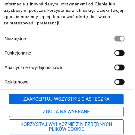
Pobierz naszą aplikację mobilną:
informacje z innymi danymi otrzymanymi od Ciebie lub
uzyskanymi podczas korzystania z ich usług. Dzięki Twojej
zgodzie możemy lepiej dopasować ofertę do Twoich
zainteresowań i preferencji.
Wybór
Niezbędne
zgody
Funkcjonalne
Analityczne / wydajnościowe
Reklamowe
Biuro Obsługi Klienta:
lub
801 500 700
71 37 61 600
Zgłoś
ZAAKCEPTUJ WSZYSTKIE CIASTECZKA
pn.-pt. 8:00-16:00
Formularz kontaktowy
ZGODA NA WYBRANE
KORZYSTAJ WYŁĄCZNIE Z NIEZBĘDNYCH
PLIKÓW COOKIE