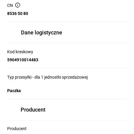
mm75Szerokość mm120Wysokość mm120Gwarancja5 lat
CN
8536 50 80
Dane logistyczne
Kod kreskowy
5904910014483
Typ przesyłki - dla 1 jednostki sprzedażowej
Paczka
Producent
Producent