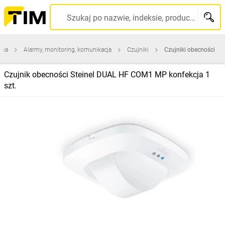
Szukaj po nazwie, indeksie, producencie, kodzie kreskowym...
wna
Alarmy, monitoring, komunikacja
Czujniki
Czujniki obecności
Czujnik obecności Steinel DUAL HF COM1 MP konfekcja 1
szt.