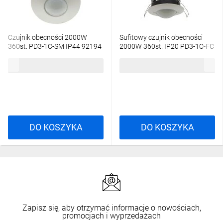
Czujnik obecności 2000W
Sufitowy czujnik obecności
360st. PD3-1C-SM IP44 92194
2000W 360st. IP20 PD3-1C-FC
92197
182,50 zł
brutto
182,50 zł
brutto
DO KOSZYKA
DO KOSZYKA
Zapisz się, aby otrzymać informacje o nowościach,
promocjach i wyprzedażach