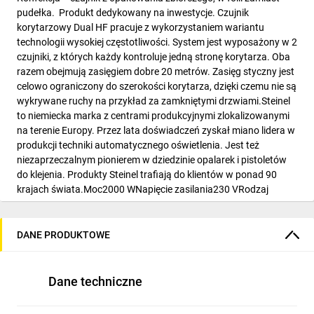
pudełka. Produkt dedykowany na inwestycje. Czujnik
korytarzowy Dual HF pracuje z wykorzystaniem wariantu
technologii wysokiej częstotliwości. System jest wyposażony w 2
czujniki, z których każdy kontroluje jedną stronę korytarza. Oba
razem obejmują zasięgiem dobre 20 metrów. Zasięg styczny jest
celowo ograniczony do szerokości korytarza, dzięki czemu nie są
wykrywane ruchy na przykład za zamkniętymi drzwiami.Steinel
to niemiecka marka z centrami produkcyjnymi zlokalizowanymi
na terenie Europy. Przez lata doświadczeń zyskał miano lidera w
produkcji techniki automatycznego oświetlenia. Jest też
niezaprzeczalnym pionierem w dziedzinie opalarek i pistoletów
do klejenia. Produkty Steinel trafiają do klientów w ponad 90
krajach świata.Moc2000 WNapięcie zasilania230 VRodzaj
czujnikaobecnościTechnika wykrywaniawysoka
częstotliwośćInterface-
ZastosowaniewewnętrzneMontażsufitMontaż
DANE PRODUKTOWE
opcjonalnykorytarzZalecana wysokość montażu2,8 m mObszar
wykrywania60 m2Zasięg wykrywania20 mKąt wykrywania360
°Kąt rozwarcia140 °Technika sensorowawysoka częstotliwość
Dane techniczne
5,8 GHzUstawienie czasu30 sek. - 30 min.Czułość progowa
jasności10-1000 lxStopień ochrony (IP)IP20Długość