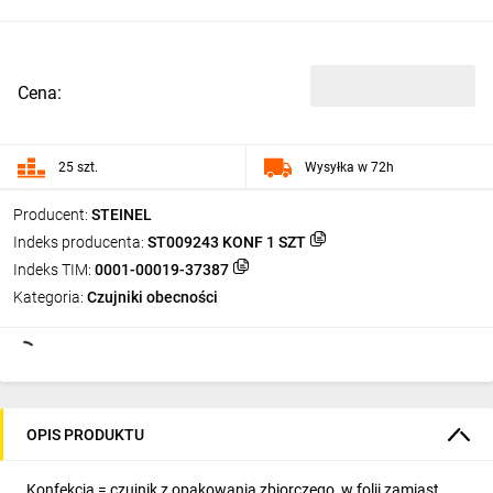
Cena:
25 szt.
Wysyłka w 72h
Producent:
STEINEL
Indeks producenta:
ST009243 KONF 1 SZT
Indeks TIM:
0001-00019-37387
Kategoria:
Czujniki obecności
OPIS PRODUKTU
Konfekcja = czujnik z opakowania zbiorczego, w folii zamiast