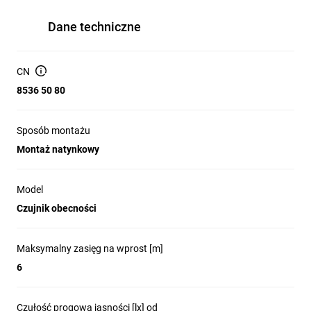
Dane techniczne
CN
8536 50 80
Sposób montażu
Montaż natynkowy
Model
Czujnik obecności
Maksymalny zasięg na wprost [m]
6
Czułość progowa jasności [lx] od