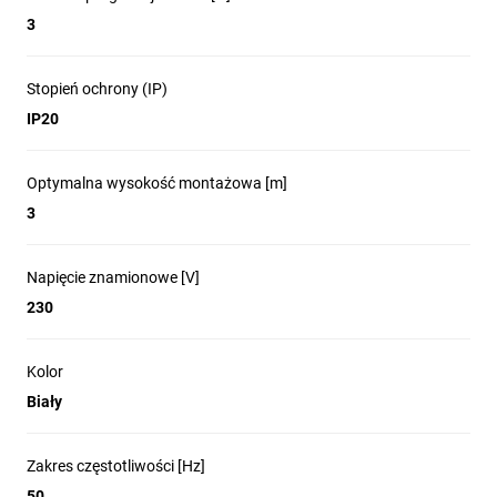
3
Stopień ochrony (IP)
IP20
Optymalna wysokość montażowa [m]
3
Napięcie znamionowe [V]
230
Kolor
Biały
Zakres częstotliwości [Hz]
50