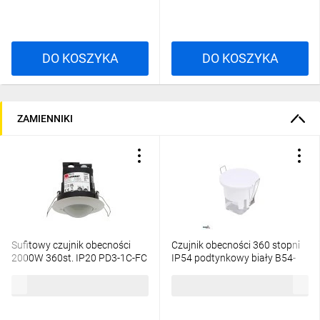
DO KOSZYKA
DO KOSZYKA
ZAMIENNIKI
Sufitowy czujnik obecności
Czujnik obecności 360 stopni
2000W 360st. IP20 PD3-1C-FC
IP54 podtynkowy biały B54-
92197
SES66WH
182,50 zł
brutto
79,26 zł
brutto