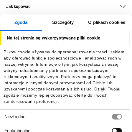
Jak kupować
Zgoda
Szczegóły
O plikach cookies
O firmie
Na tej stronie są wykorzystywane pliki cookie
Dla kupujących
Plików cookie używamy do spersonalizowania treści i reklam,
aby oferować funkcje społecznościowe i analizować ruch w
Informacje
naszej witrynie. Informacje o tym, jak korzystasz z naszej
witryny, udostępniamy partnerom społecznościowym,
reklamowym i analitycznym. Partnerzy mogą połączyć te
Pobierz naszą aplikację mobilną:
informacje z innymi danymi otrzymanymi od Ciebie lub
uzyskanymi podczas korzystania z ich usług. Dzięki Twojej
zgodzie możemy lepiej dopasować ofertę do Twoich
zainteresowań i preferencji.
Wybór
Niezbędne
zgody
Funkcjonalne