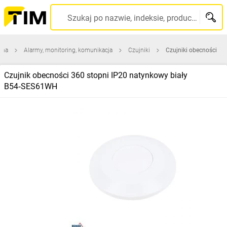
Szukaj po nazwie, indeksie, producencie, kodzie kreskowym...
wna
Alarmy, monitoring, komunikacja
Czujniki
Czujniki obecności
Czujnik obecności 360 stopni IP20 natynkowy biały
B54‑SES61WH