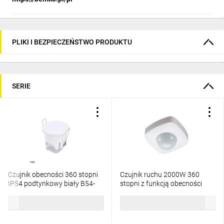
PLIKI I BEZPIECZEŃSTWO PRODUKTU
SERIE
Czujnik obecności 360 stopni
Czujnik ruchu 2000W 360
IP54 podtynkowy biały B54-
stopni z funkcją obecności
SES66WH
B50-SES07WH
79,26 zł
brutto
54,77 zł
brutto