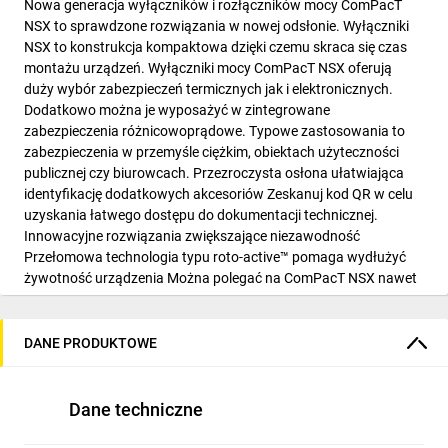
Nowa generacja wyłączników i rozłączników mocy ComPacT
NSX to sprawdzone rozwiązania w nowej odsłonie. Wyłączniki
NSX to konstrukcja kompaktowa dzięki czemu skraca się czas
montażu urządzeń. Wyłączniki mocy ComPacT NSX oferują
duży wybór zabezpieczeń termicznych jak i elektronicznych.
Dodatkowo można je wyposażyć w zintegrowane
zabezpieczenia różnicowoprądowe. Typowe zastosowania to
zabezpieczenia w przemyśle ciężkim, obiektach użyteczności
publicznej czy biurowcach. Przezroczysta osłona ułatwiająca
identyfikację dodatkowych akcesoriów Zeskanuj kod QR w celu
uzyskania łatwego dostępu do dokumentacji technicznej.
Innowacyjne rozwiązania zwiększające niezawodność
Przełomowa technologia typu roto-active™ pomaga wydłużyć
żywotność urządzenia Można polegać na ComPacT NSX nawet
w najtrudniejszych warunkach. Szeroka gama akcesoriów
pomocniczych. Nowe bezprzewodowe styki pomocnicze
sygnalizujące wyzwolenie. Rozwiązanie to skraca czas
DANE PRODUKTOWE
montażu.
Dane techniczne