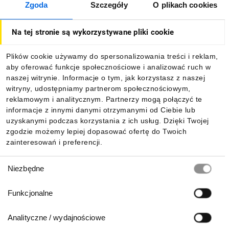
Zgoda
Szczegóły
O plikach cookies
O firmie
Na tej stronie są wykorzystywane pliki cookie
Dla kupujących
Plików cookie używamy do spersonalizowania treści i reklam,
aby oferować funkcje społecznościowe i analizować ruch w
Informacje
naszej witrynie. Informacje o tym, jak korzystasz z naszej
witryny, udostępniamy partnerom społecznościowym,
reklamowym i analitycznym. Partnerzy mogą połączyć te
Pobierz naszą aplikację mobilną:
informacje z innymi danymi otrzymanymi od Ciebie lub
uzyskanymi podczas korzystania z ich usług. Dzięki Twojej
zgodzie możemy lepiej dopasować ofertę do Twoich
zainteresowań i preferencji.
Wybór
Niezbędne
zgody
Funkcjonalne
Analityczne / wydajnościowe