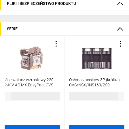
PLIKI I BEZPIECZEŃSTWO PRODUKTU
SERIE
Wyzwalacz wzrostowy 220-
Osłona zacisków 3P (krótka)
240V AC MX EasyPact CVS
CVS/NSX/INS160/250
LV429387
LV429515
398,09 zł
brutto
66,73 zł
brutto