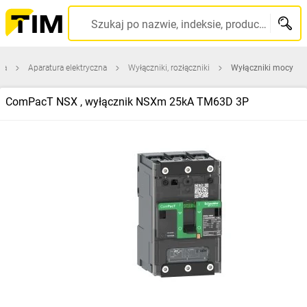
Szukaj po nazwie, indeksie, producencie, kodzie kreskowym...
na
Aparatura elektryczna
Wyłączniki, rozłączniki
Wyłączniki mocy
ComPacT NSX , wyłącznik NSXm 25kA TM63D 3P