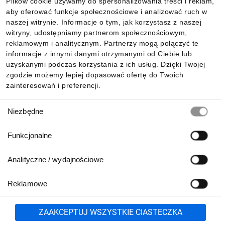
Plików cookie używamy do spersonalizowania treści i reklam,
aby oferować funkcje społecznościowe i analizować ruch w
Informacje
naszej witrynie. Informacje o tym, jak korzystasz z naszej
witryny, udostępniamy partnerom społecznościowym,
reklamowym i analitycznym. Partnerzy mogą połączyć te
Pobierz naszą aplikację mobilną:
informacje z innymi danymi otrzymanymi od Ciebie lub
uzyskanymi podczas korzystania z ich usług. Dzięki Twojej
zgodzie możemy lepiej dopasować ofertę do Twoich
zainteresowań i preferencji.
Wybór
Niezbędne
zgody
Funkcjonalne
Analityczne / wydajnościowe
Reklamowe
Biuro Obsługi Klienta:
lub
801 500 700
71 37 61 600
Zgłoś
ZAAKCEPTUJ WSZYSTKIE CIASTECZKA
pn.-pt. 8:00-16:00