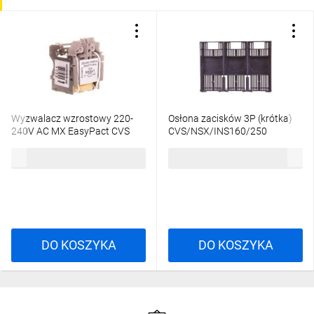
Wyzwalacz wzrostowy 220-
Osłona zacisków 3P (krótka)
240V AC MX EasyPact CVS
CVS/NSX/INS160/250
LV429387
LV429515
398,09 zł
brutto
66,73 zł
brutto
DO KOSZYKA
DO KOSZYKA