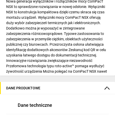
Nowa generacja wyłączników i rozłączników mocy ComPacT
NSX to sprawdzone rozwiązania w nowej odsłonie. Wyłączniki
NSX to konstrukcja kompaktowa dzięki czemu skraca się czas
montażu urządzeń. Wyłączniki mocy ComPacT NSX oferują
duży wybór zabezpieczeń termicznych jak i elektronicznych.
Dodatkowo można je wyposażyć w zintegrowane
zabezpieczenia różnicowoprądowe. Typowe zastosowania to
zabezpieczenia w przemyśle ciężkim, obiektach użyteczności
publicznej czy biurowcach. Przezroczysta osłona ułatwiająca
identyfikację dodatkowych akcesoriów Zeskanuj kod QR w celu
uzyskania łatwego dostępu do dokumentacji technicznej.
Innowacyjne rozwiązania zwiększające niezawodność
Przełomowa technologia typu roto-active™ pomaga wydłużyć
żywotność urządzenia Można polegać na ComPacT NSX nawet
w najtrudniejszych warunkach. Szeroka gama akcesoriów
pomocniczych. Nowe bezprzewodowe styki pomocnicze
sygnalizujące wyzwolenie. Rozwiązanie to skraca czas
DANE PRODUKTOWE
montażu.
Dane techniczne