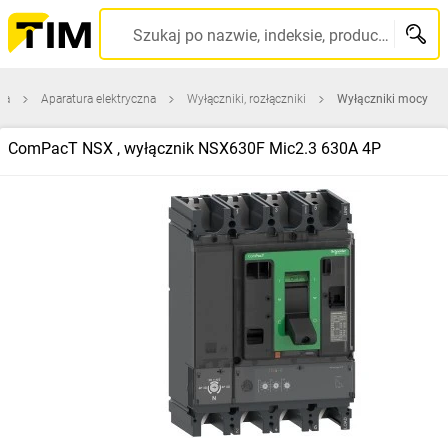
Szukaj po nazwie, indeksie, producencie, kodzie kreskowym...
na
Aparatura elektryczna
Wyłączniki, rozłączniki
Wyłączniki mocy
ComPacT NSX , wyłącznik NSX630F Mic2.3 630A 4P