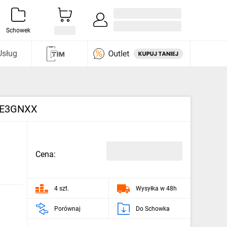
Zaloguj się / Załóż konto
i odkryj
Schowek
Usług
5VE3GNXX
Cena:
4 szt.
Wysyłka w 48h
Porównaj
Do Schowka