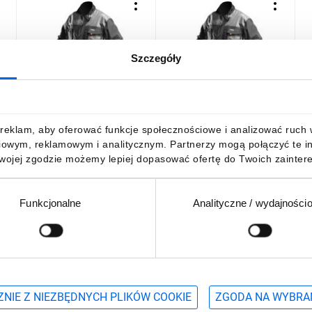
Szczegóły
Bluza robocza rozmiar
Bluza robocza rozmiar
B
L
L/52 81-210-L
L/54 81-210-LD
X
101,68 zł
brutto
101,68 zł
brutto
1
reklam, aby oferować funkcje społecznościowe i analizować ruch w 
iowym, reklamowym i analitycznym. Partnerzy mogą połączyć te i
Twojej zgodzie możemy lepiej dopasować ofertę do Twoich zaintere
Funkcjonalne
Analityczne / wydajności
DO KOSZYKA
DO KOSZYKA
Podaj adres e-mail
wościach, promocjach i wyprzedażach
NIE Z NIEZBĘDNYCH PLIKÓW COOKIE
ZGODA NA WYBRA