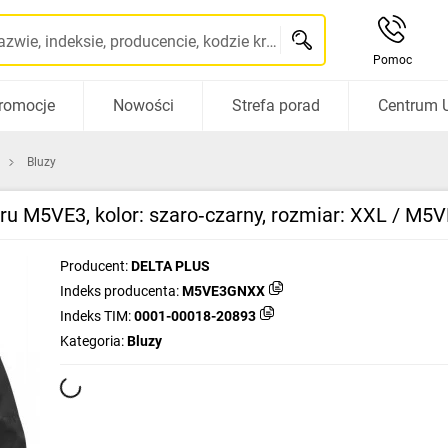
Szukaj po nazwie, indeksie, producencie, kodzie kreskowym...
Pomoc
romocje
Nowości
Strefa porad
Centrum 
Bluzy
ru M5VE3, kolor: szaro‑czarny, rozmiar: XXL / M
Producent:
DELTA PLUS
Indeks producenta:
M5VE3GNXX
Indeks TIM:
0001-00018-20893
Kategoria:
Bluzy