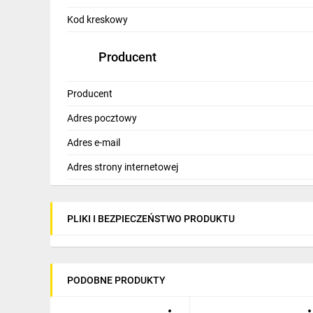
IT, GSM
Kod kreskowy
Odzież ochronna i BHP
Producent
Inne
Producent
Budowa i Remont
Adres pocztowy
Elektronika
Adres e-mail
Smart home
Adres strony internetowej
Elektromobilność
Telewizja naziemna i satelitarna
PLIKI I BEZPIECZEŃSTWO PRODUKTU
Wentylacja i rekuperacja
PODOBNE PRODUKTY