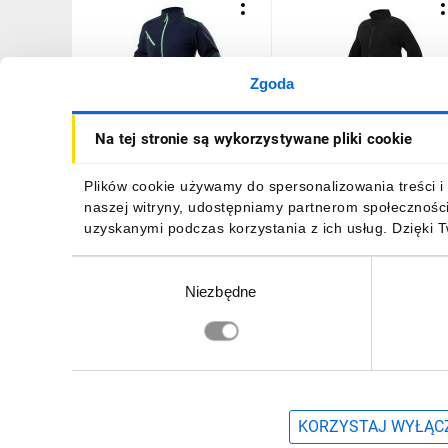
Zgoda
Polar roboczy PREMIUM
Polar roboczy BASIC,
Na tej stronie są wykorzystywane pliki cookie
wzmocnienia z Cordury
czarny, rozmiar L 81-509-
rozmiar XXL 81-506-XXL
115,03 zł
brutto
60,21 zł
brutto
Plików cookie używamy do spersonalizowania treści i 
naszej witryny, udostępniamy partnerom społecznośc
uzyskanymi podczas korzystania z ich usług. Dzięki 
Wybór
Niezbędne
zgody
DO KOSZYKA
DO KOSZYKA
Zapisz się, aby otrzymać informacje o no
KORZYSTAJ WYŁĄCZ