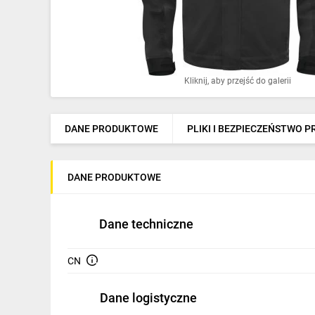
Ochrona odgromowa
Pompy ciepła
Osprzęt łączeniowy
Kliknij, aby przejść do galerii
Ogrzewanie
Elektronarzędzia i mierniki
DANE PRODUKTOWE
PLIKI I BEZPIECZEŃSTWO 
Domofony i dzwonki
DANE PRODUKTOWE
Alarmy, monitoring, komunikacja
Napędy elektryczne
Dane techniczne
Pneumatyka
CN
Dom i ogród
Dane logistyczne
Klimatyzacja