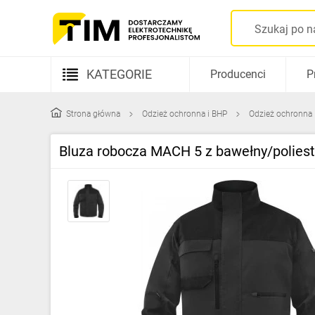
KATEGORIE
Producenci
P
Aparatura elektryczna
Strona główna
Odzież ochronna i BHP
Odzież ochronna
Kable i przewody
Bluza robocza MACH 5 z bawełny/poliest
Rozdzielnice i obudowy
Elementy prowadzenia kabli
Fotowoltaika
Gniazda i łączniki
Źródła światła
Oprawy oświetleniowe