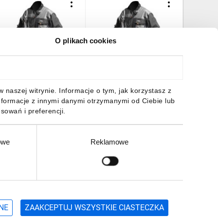
O plikach cookies
luza robocza rozmiar
Bluza robocza rozmiar
Bluza po
L/56 81-210-XL
M/50 81-210-M
rozmiar 
01,68 zł
brutto
101,68 zł
brutto
81,14 z
naszej witrynie. Informacje o tym, jak korzystasz z
nformacje z innymi danymi otrzymanymi od Ciebie lub
sowań i preferencji.
owe
Reklamowe
DO KOSZYKA
DO KOSZYKA
DO
Zgłoś
ZAPISZ SIĘ
NE
ZAAKCEPTUJ WSZYSTKIE CIASTECZKA