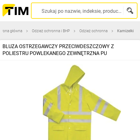
Szukaj po nazwie, indeksie, producencie, kodzie kreskowym...
trona główna
Odzież ochronna i BHP
Odzież ochronna
Kamizelki
BLUZA OSTRZEGAWCZY PRZECIWDESZCZOWY Z
POLIESTRU POWLEKANEGO ZEWNĘTRZNA PU