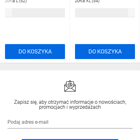
żółta L (52)
żółta XL (54)
11,30 zł
brutto
11,30 zł
brutto
DO KOSZYKA
DO KOSZYKA
Zapisz się, aby otrzymać informacje o nowościach,
promocjach i wyprzedażach
Podaj adres e-mail