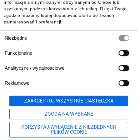
Pobierz naszą aplikację mobilną:
informacje z innymi danymi otrzymanymi od Ciebie lub
uzyskanymi podczas korzystania z ich usług. Dzięki Twojej
zgodzie możemy lepiej dopasować ofertę do Twoich
zainteresowań i preferencji.
Wybór
Niezbędne
zgody
Funkcjonalne
Analityczne / wydajnościowe
Reklamowe
Biuro Obsługi Klienta:
lub
801 500 700
71 37 61 600
Zgłoś
ZAAKCEPTUJ WSZYSTKIE CIASTECZKA
pn.-pt. 8:00-16:00
Formularz kontaktowy
ZGODA NA WYBRANE
KORZYSTAJ WYŁĄCZNIE Z NIEZBĘDNYCH
PLIKÓW COOKIE