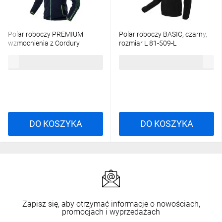
Polar roboczy PREMIUM
Polar roboczy BASIC, czarny,
wzmocnienia z Cordury
rozmiar L 81-509-L
rozmiar XXL 81-506-XXL
115,03 zł
brutto
60,21 zł
brutto
DO KOSZYKA
DO KOSZYKA
Zapisz się, aby otrzymać informacje o nowościach,
promocjach i wyprzedażach