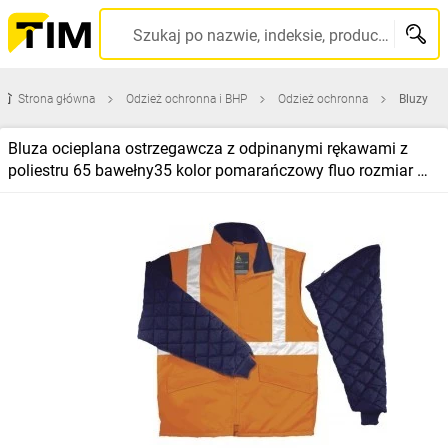
Szukaj po nazwie, indeksie, producencie, kodzie kreskowym...
Strona główna
Odzież ochronna i BHP
Odzież ochronna
Bluzy
Bluza ocieplana ostrzegawcza z odpinanymi rękawami z
poliestru 65 bawełny35 kolor pomarańczowy fluo rozmiar M
CORP FREEWHVORTM