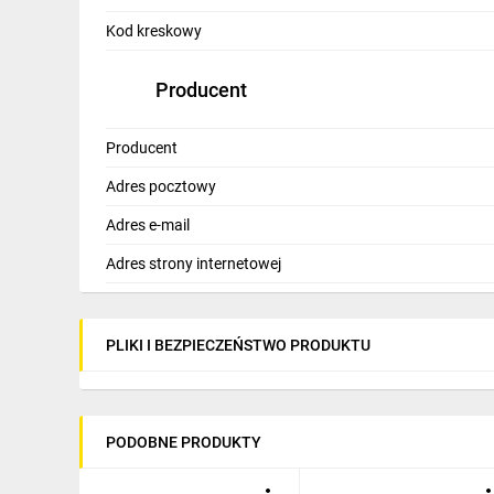
IT, GSM
Kod kreskowy
Odzież ochronna i BHP
Producent
Inne
Producent
Budowa i Remont
Adres pocztowy
Elektronika
Adres e-mail
Smart home
Adres strony internetowej
Elektromobilność
Energetyka wiatrowa
PLIKI I BEZPIECZEŃSTWO PRODUKTU
Telewizja naziemna i satelitarna
Wentylacja i rekuperacja
PODOBNE PRODUKTY