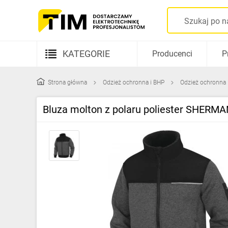
KATEGORIE
Producenci
P
Aparatura elektryczna
Strona główna
Odzież ochronna i BHP
Odzież ochronna
Kable i przewody
Bluza molton z polaru poliester SHERMA
Rozdzielnice i obudowy
Elementy prowadzenia kabli
Fotowoltaika
Gniazda i łączniki
Źródła światła
Oprawy oświetleniowe