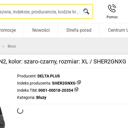
Szukaj po nazwie, indeksie, producencie, kodzie kreskowym...
Pomoc
romocje
Nowości
Strefa porad
Centrum 
Bluzy
N2, kolor: szaro‑czarny, rozmiar: XL / SHER2GNXG
Producent:
DELTA PLUS
Indeks producenta:
SHER2GNXG
Indeks TIM:
0001-00018-20354
Kategoria:
Bluzy