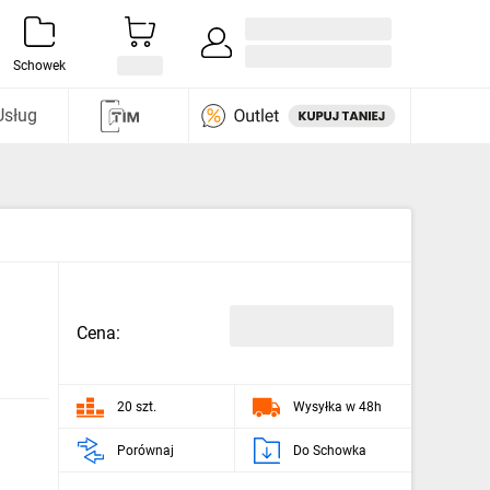
Zaloguj się / Załóż konto
i odkryj
Schowek
Usług
Cena:
20 szt.
Wysyłka w 48h
Porównaj
Do Schowka