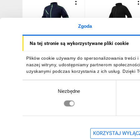
Zgoda
Polar roboczy PREMIUM
Polar roboczy BASIC,
Na tej stronie są wykorzystywane pliki cookie
wzmocnienia z Cordury
czarny, rozmiar L 81-509-
rozmiar XXL 81-506-XXL
115,03 zł
brutto
60,21 zł
brutto
Plików cookie używamy do spersonalizowania treści i 
naszej witryny, udostępniamy partnerom społecznośc
uzyskanymi podczas korzystania z ich usług. Dzięki 
Wybór
Niezbędne
zgody
DO KOSZYKA
DO KOSZYKA
Zapisz się, aby otrzymać informacje o no
KORZYSTAJ WYŁĄCZ