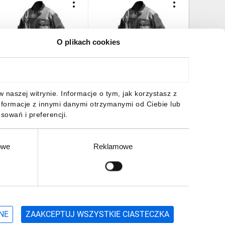
O plikach cookies
luza robocza rozmiar
Bluza robocza rozmiar
Bluza po
L/56 81-210-XL
M/50 81-210-M
rozmiar 
01,68 zł
brutto
101,68 zł
brutto
81,14 z
naszej witrynie. Informacje o tym, jak korzystasz z
nformacje z innymi danymi otrzymanymi od Ciebie lub
sowań i preferencji.
owe
Reklamowe
DO KOSZYKA
DO KOSZYKA
DO
Zgłoś
ZAPISZ SIĘ
NE
ZAAKCEPTUJ WSZYSTKIE CIASTECZKA