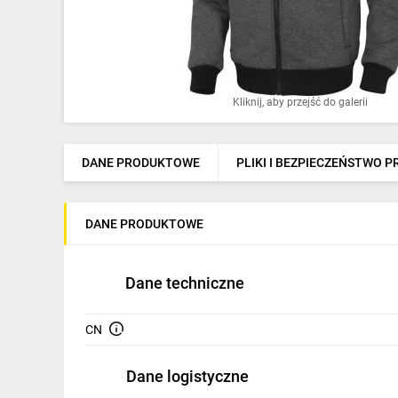
Ochrona odgromowa
Pompy ciepła
Osprzęt łączeniowy
Kliknij, aby przejść do galerii
Ogrzewanie
Elektronarzędzia i mierniki
DANE PRODUKTOWE
PLIKI I BEZPIECZEŃSTWO 
Domofony i dzwonki
DANE PRODUKTOWE
Alarmy, monitoring, komunikacja
Napędy elektryczne
Dane techniczne
Pneumatyka
CN
Dom i ogród
Dane logistyczne
Klimatyzacja