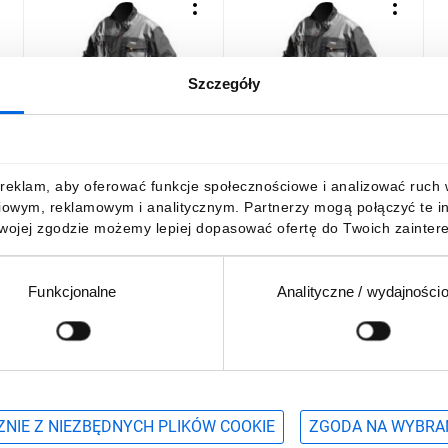
Szczegóły
Bluza robocza rozmiar
Bluza robocza rozmiar
B
L
L/52 81-210-L
L/54 81-210-LD
X
101,68 zł
brutto
101,68 zł
brutto
1
reklam, aby oferować funkcje społecznościowe i analizować ruch w 
iowym, reklamowym i analitycznym. Partnerzy mogą połączyć te i
Twojej zgodzie możemy lepiej dopasować ofertę do Twoich zaintere
Funkcjonalne
Analityczne / wydajności
DO KOSZYKA
DO KOSZYKA
Podaj adres e-mail
wościach, promocjach i wyprzedażach
NIE Z NIEZBĘDNYCH PLIKÓW COOKIE
ZGODA NA WYBRA