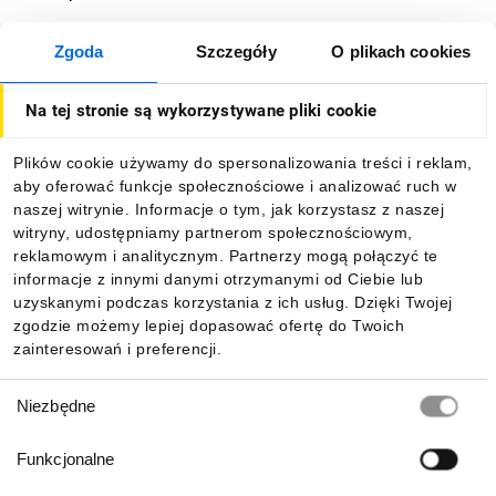
Zgoda
Szczegóły
O plikach cookies
O firmie
Na tej stronie są wykorzystywane pliki cookie
Dla kupujących
Plików cookie używamy do spersonalizowania treści i reklam,
aby oferować funkcje społecznościowe i analizować ruch w
Informacje
naszej witrynie. Informacje o tym, jak korzystasz z naszej
witryny, udostępniamy partnerom społecznościowym,
reklamowym i analitycznym. Partnerzy mogą połączyć te
Pobierz naszą aplikację mobilną:
informacje z innymi danymi otrzymanymi od Ciebie lub
uzyskanymi podczas korzystania z ich usług. Dzięki Twojej
zgodzie możemy lepiej dopasować ofertę do Twoich
zainteresowań i preferencji.
Wybór
Niezbędne
zgody
Funkcjonalne