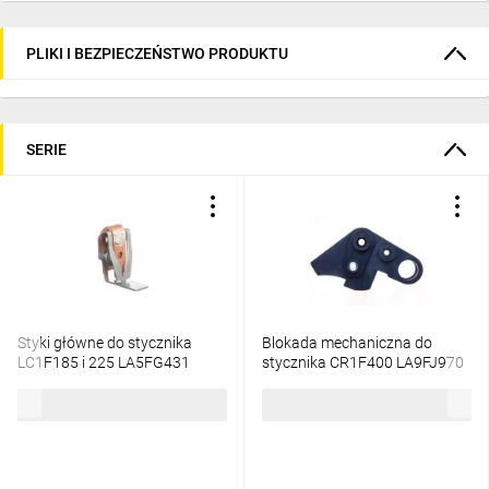
PLIKI I BEZPIECZEŃSTWO PRODUKTU
SERIE
Styki główne do stycznika
Blokada mechaniczna do
LC1F185 i 225 LA5FG431
stycznika CR1F400 LA9FJ970
1694,96 zł
brutto
305,11 zł
brutto