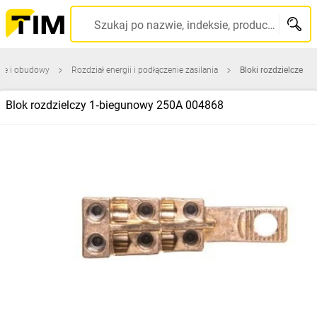
Szukaj po nazwie, indeksie, producencie, kodzie kreskowym...
ice i obudowy
Rozdział energii i podłączenie zasilania
Bloki rozdzielcze
Blok rozdzielczy 1‑biegunowy 250A 004868