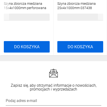
Szyna zbiorcza miedziana
Szyna zbiorcza miedziana
15x4x1000mm perforowana
25x4x1000mm 037438
037433
229,32 zł
brutto
590,58 zł
brutto
DO KOSZYKA
DO KOSZYKA
Zapisz się, aby otrzymać informacje o nowościach,
promocjach i wyprzedażach
Podaj adres e-mail