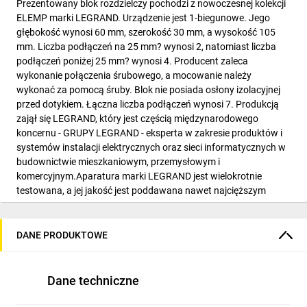
Prezentowany blok rozdzielczy pochodzi z nowoczesnej kolekcji
ELEMP marki LEGRAND. Urządzenie jest 1-biegunowe. Jego
głębokość wynosi 60 mm, szerokość 30 mm, a wysokość 105
mm. Liczba podłączeń na 25 mm? wynosi 2, natomiast liczba
podłączeń poniżej 25 mm? wynosi 4. Producent zaleca
wykonanie połączenia śrubowego, a mocowanie należy
wykonać za pomocą śruby. Blok nie posiada osłony izolacyjnej
przed dotykiem. Łączna liczba podłączeń wynosi 7. Produkcją
zajął się LEGRAND, który jest częścią międzynarodowego
koncernu - GRUPY LEGRAND - eksperta w zakresie produktów i
systemów instalacji elektrycznych oraz sieci informatycznych w
budownictwie mieszkaniowym, przemysłowym i
komercyjnym.Aparatura marki LEGRAND jest wielokrotnie
testowana, a jej jakość jest poddawana nawet najcięższym
próbom, zanim wejdzie na półki sklepowe. Aparatura znajdzie
zastosowanie zarówno w nowoczesnym biurowcu, jak i
standardowym zakładzie przemysłowym, gdzie będzie służyć
DANE PRODUKTOWE
przez wiele lat.
Dane techniczne