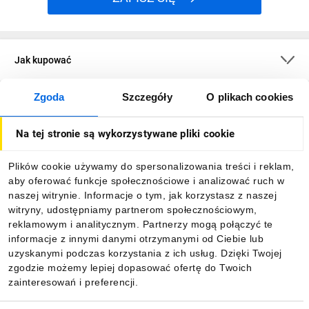
Jak kupować
Zgoda
Szczegóły
O plikach cookies
O firmie
Na tej stronie są wykorzystywane pliki cookie
Dla kupujących
Plików cookie używamy do spersonalizowania treści i reklam,
aby oferować funkcje społecznościowe i analizować ruch w
Informacje
naszej witrynie. Informacje o tym, jak korzystasz z naszej
witryny, udostępniamy partnerom społecznościowym,
reklamowym i analitycznym. Partnerzy mogą połączyć te
Pobierz naszą aplikację mobilną:
informacje z innymi danymi otrzymanymi od Ciebie lub
uzyskanymi podczas korzystania z ich usług. Dzięki Twojej
zgodzie możemy lepiej dopasować ofertę do Twoich
zainteresowań i preferencji.
Wybór