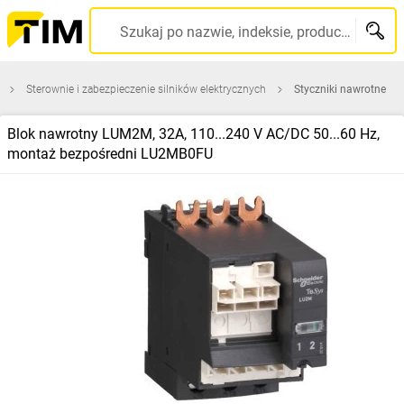
Szukaj po nazwie, indeksie, producencie, kodzie kreskowym...
Sterownie i zabezpieczenie silników elektrycznych
Styczniki nawrotne
Blok nawrotny LUM2M, 32A, 110...240 V AC/DC 50...60 Hz,
montaż bezpośredni LU2MB0FU