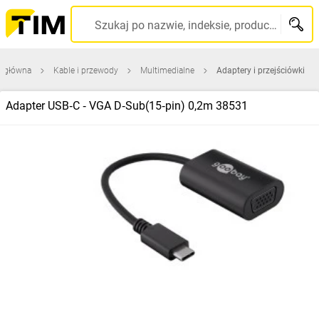
Szukaj po nazwie, indeksie, producencie, kodzie kreskowym...
a główna
Kable i przewody
Multimedialne
Adaptery i przejściówki
Adapter USB‑C ‑ VGA D‑Sub(15‑pin) 0,2m 38531