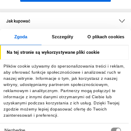
Jak kupować
Zgoda
Szczegóły
O plikach cookies
O firmie
Na tej stronie są wykorzystywane pliki cookie
Dla kupujących
Plików cookie używamy do spersonalizowania treści i reklam,
aby oferować funkcje społecznościowe i analizować ruch w
Informacje
naszej witrynie. Informacje o tym, jak korzystasz z naszej
witryny, udostępniamy partnerom społecznościowym,
reklamowym i analitycznym. Partnerzy mogą połączyć te
Pobierz naszą aplikację mobilną:
informacje z innymi danymi otrzymanymi od Ciebie lub
uzyskanymi podczas korzystania z ich usług. Dzięki Twojej
zgodzie możemy lepiej dopasować ofertę do Twoich
zainteresowań i preferencji.
Wybór
Niezbędne