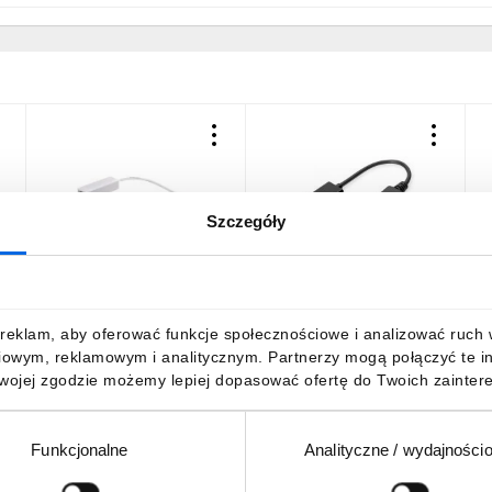
Szczegóły
–
Adapter USB-C – RJ45
Kabel DP/HDMI z
A
66255
zatrzaskiem aktywny
D
czarny 0,2m DisplayPort
4K 60Hz UHD AK-340415-
44,13 zł
brutto
42,32 zł
brutto
4
reklam, aby oferować funkcje społecznościowe i analizować ruch w 
002-S
iowym, reklamowym i analitycznym. Partnerzy mogą połączyć te i
Twojej zgodzie możemy lepiej dopasować ofertę do Twoich zaintere
Funkcjonalne
Analityczne / wydajności
DO KOSZYKA
DO KOSZYKA