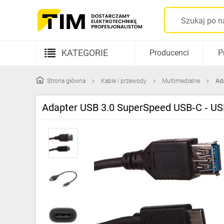
KATEGORIE
Producenci
P
Aparatura elektryczna
Strona główna
Kable i przewody
Multimedialne
Ada
Kable i przewody
Adapter USB 3.0 SuperSpeed USB‑C ‑ U
Rozdzielnice i obudowy
Elementy prowadzenia kabli
Fotowoltaika
Gniazda i łączniki
Źródła światła
Oprawy oświetleniowe