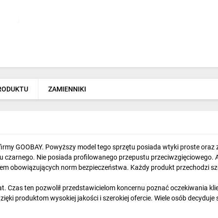
PRODUKTU
ZAMIENNIKI
 firmy GOOBAY. Powyższy model tego sprzętu posiada wtyki proste oraz 
oru czarnego. Nie posiada profilowanego przepustu przeciwzgięciowego. 
iem obowiązujących norm bezpieczeństwa. Każdy produkt przechodzi sz
. Czas ten pozwolił przedstawicielom koncernu poznać oczekiwania klien
zięki produktom wysokiej jakości i szerokiej ofercie. Wiele osób decyduj