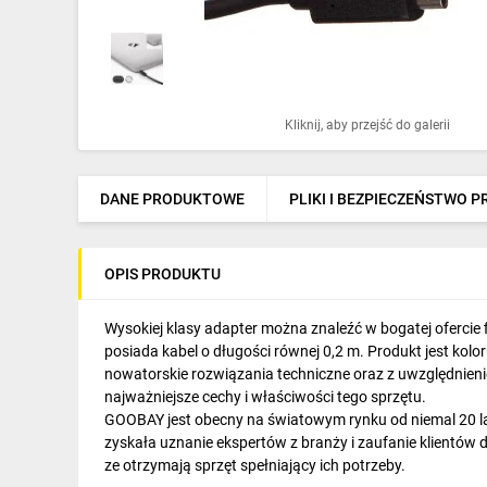
Ochrona odgromowa
Pompy ciepła
Osprzęt łączeniowy
Kliknij, aby przejść do galerii
Ogrzewanie
Elektronarzędzia i mierniki
DANE PRODUKTOWE
PLIKI I BEZPIECZEŃSTWO 
Domofony i dzwonki
OPIS PRODUKTU
Alarmy, monitoring, komunikacja
Napędy elektryczne
Wysokiej klasy adapter można znaleźć w bogatej ofercie
posiada kabel o długości równej 0,2 m. Produkt jest kol
Pneumatyka
nowatorskie rozwiązania techniczne oraz z uwzględnien
najważniejsze cechy i właściwości tego sprzętu.
Dom i ogród
GOOBAY jest obecny na światowym rynku od niemal 20 lat
zyskała uznanie ekspertów z branży i zaufanie klientów d
Klimatyzacja
ze otrzymają sprzęt spełniający ich potrzeby.