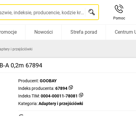
Szukaj po nazwie, indeksie, producencie, kodzie kreskowym...
Pomoc
romocje
Nowości
Strefa porad
Centrum 
ptery i przejściówki
SB‑A 0,2m 67894
Producent:
GOOBAY
Indeks producenta:
67894
Indeks TIM:
0004-00011-78081
Kategoria:
Adaptery i przejściówki