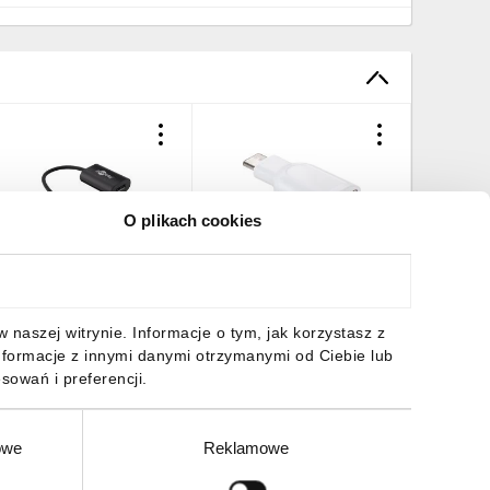
O plikach cookies
dapter USB-C -
Adapter USB-C – USB 3.0 A
Adapter
isplayPort 0,2m 38530
66262
VGA(M)
3.5MM(M
kablu 20
0,15 zł
brutto
9,68 zł
brutto
21,00 z
naszej witrynie. Informacje o tym, jak korzystasz z
LANBER
nformacje z innymi danymi otrzymanymi od Ciebie lub
sowań i preferencji.
owe
Reklamowe
DO KOSZYKA
DO KOSZYKA
DO