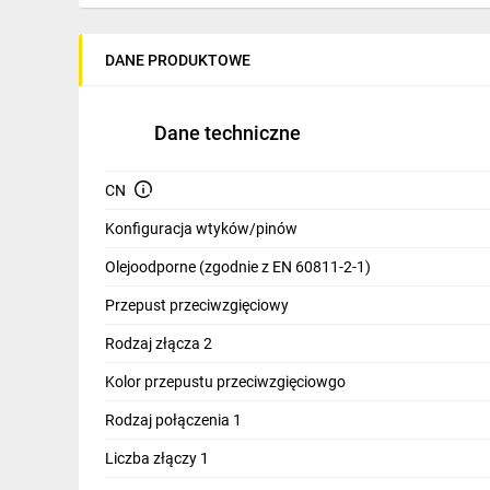
IT, GSM
Odzież ochronna i BHP
DANE PRODUKTOWE
Inne
Dane techniczne
Budowa i Remont
Elektronika
CN
Konfiguracja wtyków/pinów
Smart home
Olejoodporne (zgodnie z EN 60811-2-1)
Elektromobilność
Przepust przeciwzgięciowy
Energetyka wiatrowa
Rodzaj złącza 2
Telewizja naziemna i satelitarna
Kolor przepustu przeciwzgięciowgo
Wentylacja i rekuperacja
Rodzaj połączenia 1
Liczba złączy 1