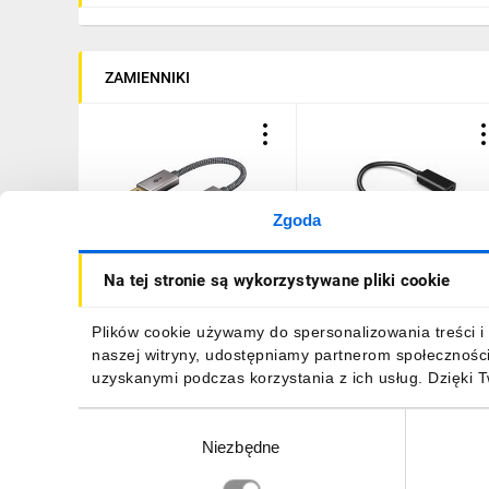
ZAMIENNIKI
Zgoda
Kabel przejściowy
Adapter DisplayPort v1.4
Na tej stronie są wykorzystywane pliki cookie
DisplayPort™/HDMI™,
HDMI v2.0 MT068 Montis
4K/60 Hz
20cm
51,78 zł
brutto
56,49 zł
brutto
Plików cookie używamy do spersonalizowania treści i 
naszej witryny, udostępniamy partnerom społecznośc
uzyskanymi podczas korzystania z ich usług. Dzięki 
Wybór
Niezbędne
zgody
DO KOSZYKA
DO KOSZYKA