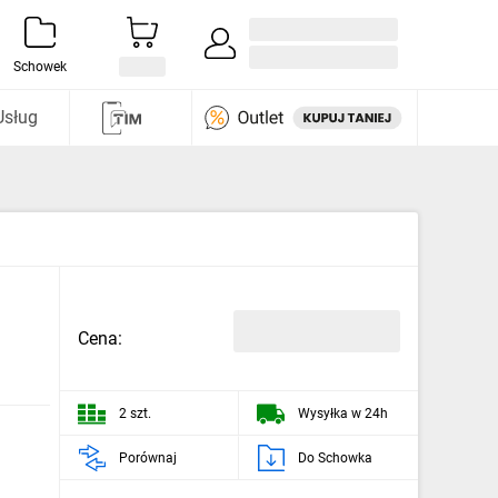
Zaloguj się / Załóż konto
i odkryj
Schowek
Usług
Cena:
2 szt.
Wysyłka w 24h
Porównaj
Do Schowka