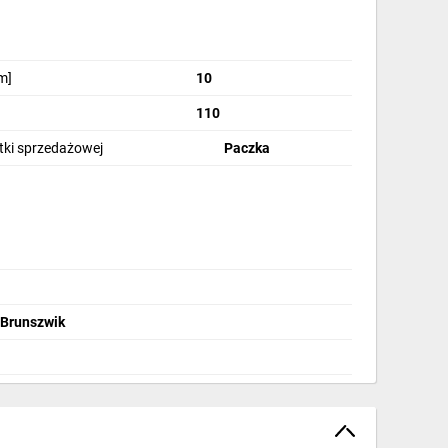
m]
10
110
stki sprzedażowej
Paczka
 Brunszwik