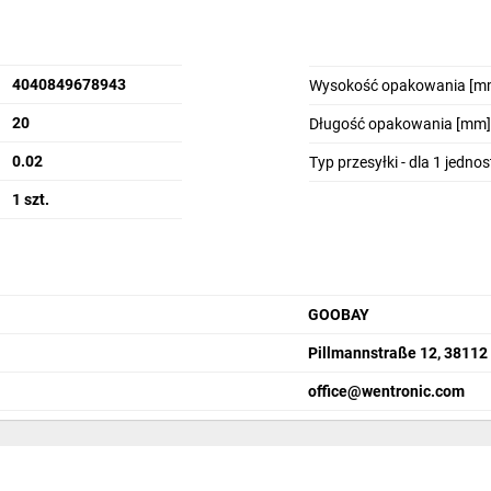
4040849678943
Wysokość opakowania [m
20
Długość opakowania [mm]
0.02
Typ przesyłki - dla 1 jedno
1 szt.
GOOBAY
Pillmannstraße 12, 38112
office@wentronic.com