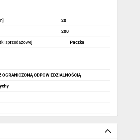
m]
20
200
stki sprzedażowej
Paczka
Z OGRANICZONĄ ODPOWIEDZIALNOŚCIĄ
Tychy