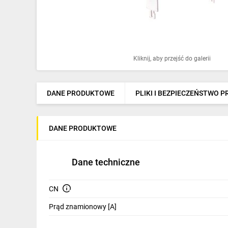
Ochrona odgromowa
Pompy ciepła
Osprzęt łączeniowy
Kliknij, aby przejść do galerii
Ogrzewanie
Elektronarzędzia i mierniki
DANE PRODUKTOWE
PLIKI I BEZPIECZEŃSTWO 
Domofony i dzwonki
DANE PRODUKTOWE
Alarmy, monitoring, komunikacja
Napędy elektryczne
Dane techniczne
Pneumatyka
CN
Dom i ogród
Prąd znamionowy [A]
Klimatyzacja