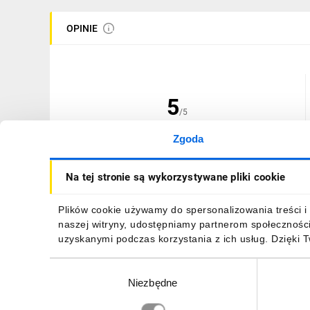
OPINIE
5
/5
Zgoda
(1 opinia)
Na tej stronie są wykorzystywane pliki cookie
Plików cookie używamy do spersonalizowania treści i 
naszej witryny, udostępniamy partnerom społecznośc
20.12.2017
|
Opinia niezweryfikowa
uzyskanymi podczas korzystania z ich usług. Dzięki 
Zwieracz nożowy nieizolowany NH-SOLID NH4a 1600A L
Wybór
Niezbędne
zgody
ZGŁOŚ NADUŻYCIE