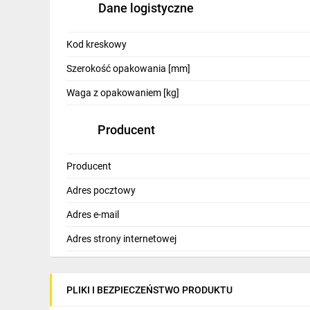
Dane logistyczne
IT, GSM
Odzież ochronna i BHP
Kod kreskowy
Inne
Szerokość opakowania [mm]
Budowa i Remont
Waga z opakowaniem [kg]
Elektronika
Producent
Smart home
Producent
Elektromobilność
Adres pocztowy
Telewizja naziemna i satelitarna
Adres e-mail
Wentylacja i rekuperacja
Adres strony internetowej
PLIKI I BEZPIECZEŃSTWO PRODUKTU