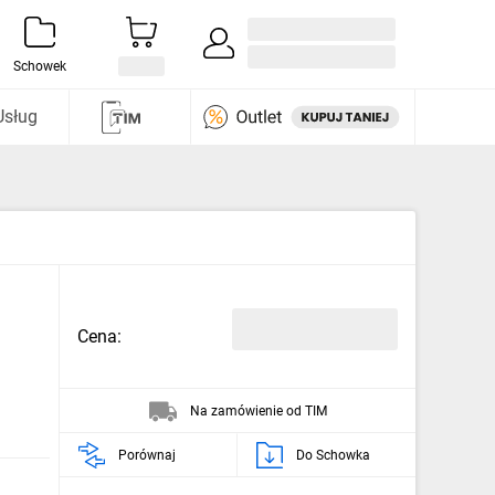
Zaloguj się / Załóż konto
i odkryj
Schowek
Usług
Cena:
Na zamówienie od TIM
Porównaj
Do Schowka