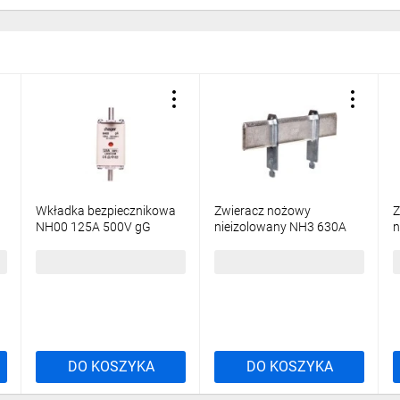
Wkładka bezpiecznikowa
Zwieracz nożowy
Z
NH00 125A 500V gG
nieizolowany NH3 630A
n
LNH0125M
styki srebrzone LNH3TMM
s
18,07 zł
brutto
77,93 zł
brutto
5
DO KOSZYKA
DO KOSZYKA