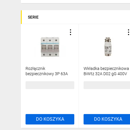
SERIE
Rozłącznik
Wkładka bezpiecznikowa
bezpiecznikowy 3P 63A
BiWtz 32A D02 gG 400V
D02 L73M
LE1832
313,97 zł
brutto
5,49 zł
brutto
DO KOSZYKA
DO KOSZYKA