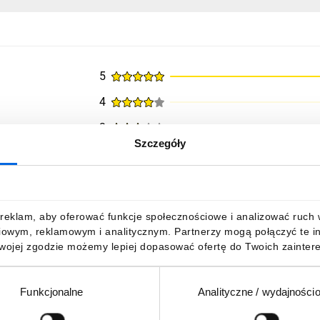
5
4
3
Szczegóły
2
1
reklam, aby oferować funkcje społecznościowe i analizować ruch w 
iowym, reklamowym i analitycznym. Partnerzy mogą połączyć te i
na zakupem
Twojej zgodzie możemy lepiej dopasować ofertę do Twoich zaintere
NH4TMM. Produkt solidny, dobrze wykonany.
Funkcjonalne
Analityczne / wydajności