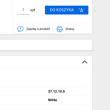
DO KOSZYKA
szt.
Zapytaj o produkt
Drukuj
27.12.10.0
NH4a