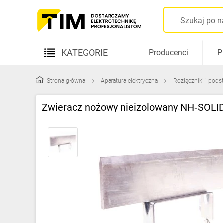
KATEGORIE
Producenci
P
Aparatura elektryczna
Strona główna
Aparatura elektryczna
Rozłączniki i pod
Kable i przewody
Zwieracz nożowy nieizolowany NH‑SO
Rozdzielnice i obudowy
Elementy prowadzenia kabli
Fotowoltaika
Gniazda i łączniki
Źródła światła
Oprawy oświetleniowe