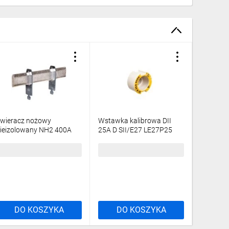
wieracz nożowy
Wstawka kalibrowa DII
Wkładka
ieizolowany NH2 400A
25A D SII/E27 LE27P25
BiWtz 63
tyki srebrzone LNH2TMM
LE3363
5,47 zł
brutto
5,76 zł
brutto
8,33 zł
DO KOSZYKA
DO KOSZYKA
DO