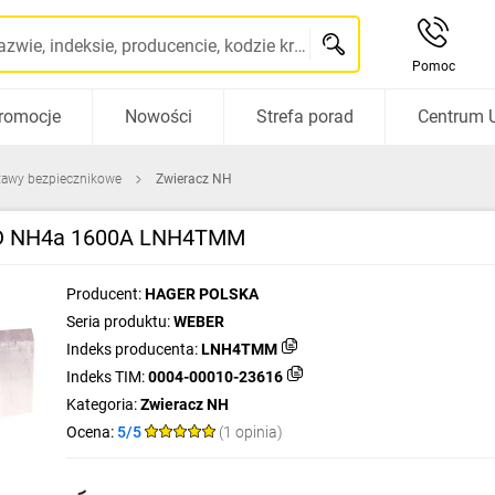
Szukaj po nazwie, indeksie, producencie, kodzie kreskowym...
Pomoc
romocje
Nowości
Strefa porad
Centrum 
stawy bezpiecznikowe
Zwieracz NH
LID NH4a 1600A LNH4TMM
Producent:
HAGER POLSKA
Seria produktu:
WEBER
Indeks producenta:
LNH4TMM
Indeks TIM:
0004-00010-23616
Kategoria:
Zwieracz NH
Ocena:
5/5
(1 opinia)