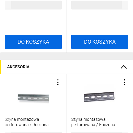
14,08 zł
brutto
13,99 zł
brutto
DO KOSZYKA
DO KOSZYKA
AKCESORIA
Szyna montażowa
Szyna montażowa
perforowana / tłoczona
perforowana / tłoczona
TH35x7,5/L /2m/ 002911023
TH35x7,5/L /1m/ 002911022