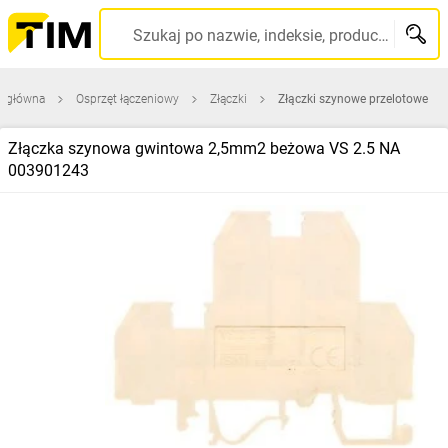
Szukaj po nazwie, indeksie, producencie, kodzie kreskowym...
a główna
Osprzęt łączeniowy
Złączki
Złączki szynowe przelotowe
Złączka szynowa gwintowa 2,5mm2 beżowa VS 2.5 NA
003901243