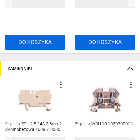
22,37 zł
brutto
11,16 zł
brutto
DO KOSZYKA
DO KOSZYKA
ZAMIENNIKI
Złączka ZDU 2.5 24A 2,5mm2
Złączka WDU 10 1020300000
ciemnobeżowa 1608510000