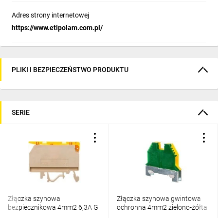
Adres strony internetowej
https://www.etipolam.com.pl/
PLIKI I BEZPIECZEŃSTWO PRODUKTU
SERIE
Złączka szynowa
Złączka szynowa gwintowa
bezpiecznikowa 4mm2 6,3A G
ochronna 4mm2 zielono-żółta
5x20mm VSV 4 003901360
VS 4 PE 003901476