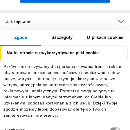
Jak kupować
Zgoda
Szczegóły
O plikach cookies
O firmie
Na tej stronie są wykorzystywane pliki cookie
Dla kupujących
Plików cookie używamy do spersonalizowania treści i reklam,
aby oferować funkcje społecznościowe i analizować ruch w
Informacje
naszej witrynie. Informacje o tym, jak korzystasz z naszej
witryny, udostępniamy partnerom społecznościowym,
reklamowym i analitycznym. Partnerzy mogą połączyć te
Pobierz naszą aplikację mobilną:
informacje z innymi danymi otrzymanymi od Ciebie lub
uzyskanymi podczas korzystania z ich usług. Dzięki Twojej
zgodzie możemy lepiej dopasować ofertę do Twoich
zainteresowań i preferencji.
Wybór