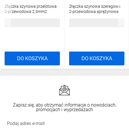
Złączka szynowa przelotowa
Złączka szynowa szeregowa
2-przewodowa 2,5mm2
2-przewodowa sprężynowa
beżowa ATEX WDU 2.5N
2,5mm2 beżowa ZDU 2.5 S
4,60 zł
brutto
6,81 zł
brutto
1023700000
1808010000
DO KOSZYKA
DO KOSZYKA
Zapisz się, aby otrzymać informacje o nowościach,
promocjach i wyprzedażach
Podaj adres e-mail