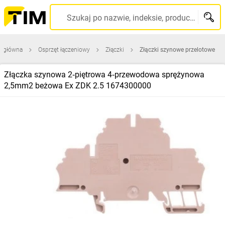
Szukaj po nazwie, indeksie, producencie, kodzie kreskowym...
a główna
Osprzęt łączeniowy
Złączki
Złączki szynowe przelotowe
Złączka szynowa 2‑piętrowa 4‑przewodowa sprężynowa
2,5mm2 beżowa Ex ZDK 2.5 1674300000