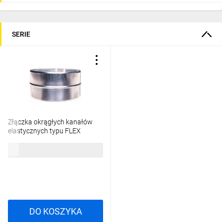
SERIE
Złączka okrągłych kanałów
elastycznych typu FLEX
200mm stal ocynkowana
37,90 zł
brutto
FFZŁ-200
DO KOSZYKA