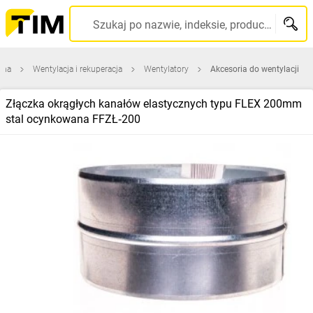
Szukaj po nazwie, indeksie, producencie, kodzie kreskowym...
wna
Wentylacja i rekuperacja
Wentylatory
Akcesoria do wentylacji
Złączka okrągłych kanałów elastycznych typu FLEX 200mm
stal ocynkowana FFZŁ‑200