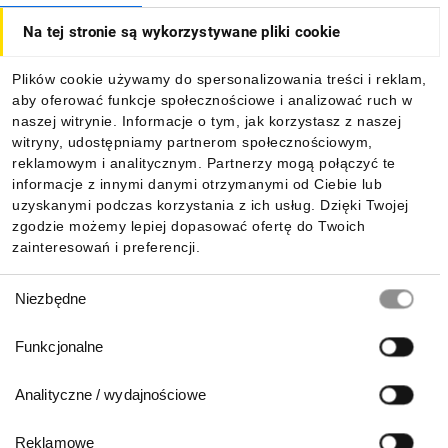
Na tej stronie są wykorzystywane pliki cookie
Dla kupujących
Plików cookie używamy do spersonalizowania treści i reklam,
aby oferować funkcje społecznościowe i analizować ruch w
Informacje
naszej witrynie. Informacje o tym, jak korzystasz z naszej
witryny, udostępniamy partnerom społecznościowym,
reklamowym i analitycznym. Partnerzy mogą połączyć te
Pobierz naszą aplikację mobilną:
informacje z innymi danymi otrzymanymi od Ciebie lub
uzyskanymi podczas korzystania z ich usług. Dzięki Twojej
zgodzie możemy lepiej dopasować ofertę do Twoich
zainteresowań i preferencji.
Wybór
Niezbędne
zgody
Funkcjonalne
Analityczne / wydajnościowe
Reklamowe