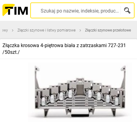
Szukaj po nazwie, indeksie, producencie, kodzie kreskowym...
udowy
Złączki szynowe i listwy pomiarowe
Złączki szynowe przelotowe
Złączka krosowa 4‑piętrowa biała z zatrzaskami 727‑231
/50szt./