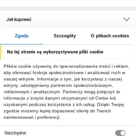
Jak kupować
Zgoda
Szczegóły
O plikach cookies
O firmie
Na tej stronie są wykorzystywane pliki cookie
Dla kupujących
Plików cookie używamy do spersonalizowania treści i reklam,
aby oferować funkcje społecznościowe i analizować ruch w
Informacje
naszej witrynie. Informacje o tym, jak korzystasz z naszej
witryny, udostępniamy partnerom społecznościowym,
reklamowym i analitycznym. Partnerzy mogą połączyć te
Pobierz naszą aplikację mobilną:
informacje z innymi danymi otrzymanymi od Ciebie lub
uzyskanymi podczas korzystania z ich usług. Dzięki Twojej
zgodzie możemy lepiej dopasować ofertę do Twoich
zainteresowań i preferencji.
Wybór
Niezbędne