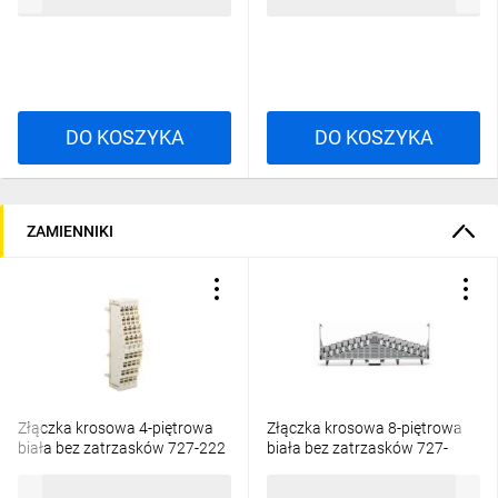
54,53 zł
brutto
2661,11 zł
brutto
DO KOSZYKA
DO KOSZYKA
ZAMIENNIKI
Złączka krosowa 4-piętrowa
Złączka krosowa 8-piętrowa
biała bez zatrzasków 727-222
biała bez zatrzasków 727-
/50szt./
132/002-000 /25szt./
2726,30 zł
brutto
2769,65 zł
brutto