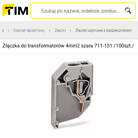
Szukaj po nazwie, indeksie, producencie, kodzie kreskowym...
wna
Osprzęt łączeniowy
Złączki
Złączki szynowe z bezpiecznikiem
Złączka do transformatorów 4mm2 szara 711‑151 /100szt./