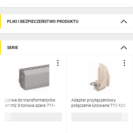
PLIKI I BEZPIECZEŃSTWO PRODUKTU
SERIE
Listwa do transformatorów
Adapter przyłączeniowy
4mm2 3-torowa szara 711-
połączenie lutowane 711-120
133 /50szt./
/100szt./
756,45 zł
brutto
354,24 zł
brutto