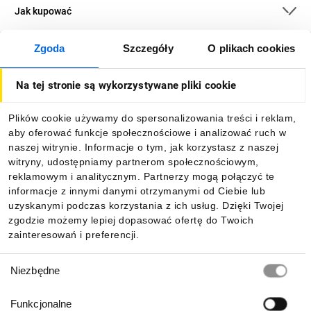
Jak kupować
Zgoda
Szczegóły
O plikach cookies
O firmie
Na tej stronie są wykorzystywane pliki cookie
Dla kupujących
Plików cookie używamy do spersonalizowania treści i reklam,
aby oferować funkcje społecznościowe i analizować ruch w
Informacje
naszej witrynie. Informacje o tym, jak korzystasz z naszej
witryny, udostępniamy partnerom społecznościowym,
reklamowym i analitycznym. Partnerzy mogą połączyć te
Pobierz naszą aplikację mobilną:
informacje z innymi danymi otrzymanymi od Ciebie lub
uzyskanymi podczas korzystania z ich usług. Dzięki Twojej
zgodzie możemy lepiej dopasować ofertę do Twoich
zainteresowań i preferencji.
Wybór
Niezbędne
zgody
Funkcjonalne