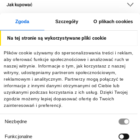
Jak kupować
Zgoda
Szczegóły
O plikach cookies
O firmie
Na tej stronie są wykorzystywane pliki cookie
Dla kupujących
Plików cookie używamy do spersonalizowania treści i reklam,
aby oferować funkcje społecznościowe i analizować ruch w
Informacje
naszej witrynie. Informacje o tym, jak korzystasz z naszej
witryny, udostępniamy partnerom społecznościowym,
reklamowym i analitycznym. Partnerzy mogą połączyć te
Pobierz naszą aplikację mobilną:
informacje z innymi danymi otrzymanymi od Ciebie lub
uzyskanymi podczas korzystania z ich usług. Dzięki Twojej
zgodzie możemy lepiej dopasować ofertę do Twoich
zainteresowań i preferencji.
Wybór
Niezbędne
zgody
Funkcjonalne