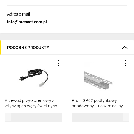
Adres e-mail
info@prescot.com.pl
PODOBNE PRODUKTY
Przewód przyłączeniowy z
Profil GP02 podtynkowy
wtyczką do węży świetlnych
anodowany +klosz mleczny
GIVRO - PR SET 150 cm
2m
26,88 zł
brutto
20,84 zł
brutto
IP44/65 max 125W do
systemu Kanlux GIVRO LED
38590