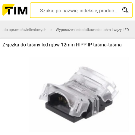
Szukaj po nazwie, indeksie, producencie, kodzie kreskowym...
ęt do opraw oświetleniowych
Wyposażenie dodatkowe do taśm i węży LED
Złączka do taśmy led rgbw 12mm HIPP IP taśma‑taśma