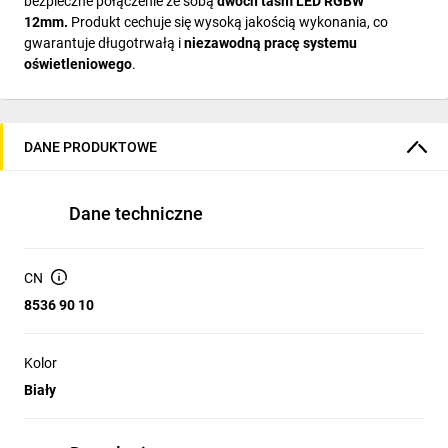
bezpieczne połączenie ze sobą
dwóch
taśm
LED RGBW
12mm
.
Produkt cechuje się wysoką jakością wykonania, co
gwarantuje długotrwałą i
niezawodną pracę systemu
oświetleniowego
.
DANE PRODUKTOWE
Dane techniczne
CN
8536 90 10
Kolor
Biały