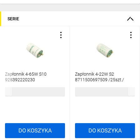
SERIE
Zapłonnik 4-65W S10
Zapłonnik 4-22W S2
928392220230
8711500697509 /25szt./
4,43 zł
brutto
110,70 zł
brutto
DO KOSZYKA
DO KOSZYKA