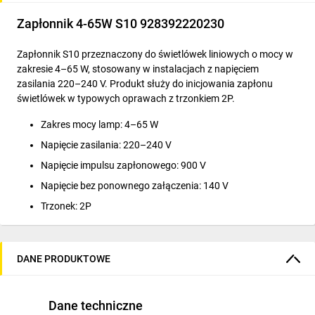
Zapłonnik 4-65W S10 928392220230
Zapłonnik S10 przeznaczony do świetlówek liniowych o mocy w
zakresie 4–65 W, stosowany w instalacjach z napięciem
zasilania 220–240 V. Produkt służy do inicjowania zapłonu
świetlówek w typowych oprawach z trzonkiem 2P.
Zakres mocy lamp: 4–65 W
Napięcie zasilania: 220–240 V
Napięcie impulsu zapłonowego: 900 V
Napięcie bez ponownego załączenia: 140 V
Trzonek: 2P
Masa: 7 g; kolor obudowy: biały
Konstrukcja: elementy mosiężne i nieutleniające się styki
DANE PRODUKTOWE
dla optymalnej przewodności
Obudowa odporna na działanie promieniowania UV i
wykonana z materiałów ognioodpornych
Dane techniczne