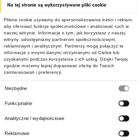
Na tej stronie są wykorzystywane pliki cookie
Dla kupujących
Plików cookie używamy do spersonalizowania treści i reklam,
aby oferować funkcje społecznościowe i analizować ruch w
Informacje
naszej witrynie. Informacje o tym, jak korzystasz z naszej
witryny, udostępniamy partnerom społecznościowym,
reklamowym i analitycznym. Partnerzy mogą połączyć te
Pobierz naszą aplikację mobilną:
informacje z innymi danymi otrzymanymi od Ciebie lub
uzyskanymi podczas korzystania z ich usług. Dzięki Twojej
zgodzie możemy lepiej dopasować ofertę do Twoich
zainteresowań i preferencji.
Wybór
Niezbędne
zgody
Funkcjonalne
Analityczne / wydajnościowe
Reklamowe
Biuro Obsługi Klienta: