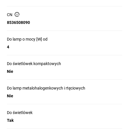
Montaż: szybki montaż bez użycia narzędzi; przeznaczony
do wymiany przy konserwacji świetlówek
CN
Aspekt ekologiczny: możliwość recyklingu i konstrukcja
eliminująca substancje niepożądane (zgodnie z
8536508090
informacjami producenta)
Wpływ na żywotność lampy: według danych producenta
Do lamp o mocy [W] od
produkt może wydłużyć trwałość świetlówek o około 25%
4
Doświetlanie i instalacje oświetleniowe z wykorzystaniem
świetlówek liniowych o mocy 4–65 W
Do świetlówek kompaktowych
Wymiana zapłonnika w oprawach z trzonkiem 2P podczas
przeglądów i konserwacji
Nie
Modernizacja instalacji świetlówkowych w budynkach
komercyjnych i przemysłowych (oprawy kompatybilne z
Do lamp metalohalogenkowych i rtęciowych
napięciem 220–240 V)
Nie
Nie przeznaczony do świetlówek kompaktowych oraz do
lamp sodowych, metalohalogenkowych czy rtęciowych
Do świetlówek
Tak