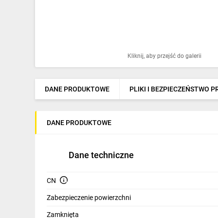
Ochrona odgromowa
Pompy ciepła
Osprzęt łączeniowy
Kliknij, aby przejść do galerii
Ogrzewanie
Elektronarzędzia i mierniki
DANE PRODUKTOWE
PLIKI I BEZPIECZEŃSTWO 
Domofony i dzwonki
DANE PRODUKTOWE
Alarmy, monitoring, komunikacja
Napędy elektryczne
Dane techniczne
Pneumatyka
CN
Dom i ogród
Zabezpieczenie powierzchni
Klimatyzacja
Zamknięta