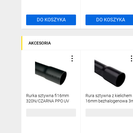
DO KOSZYKA
DO KOSZYKA
AKCESORIA
Rurka sztywna fi16mm
Rura sztywna z kielichem
320N/CZARNA PPO UV
16mm bezhalogenowa 3
1516E HF FA /3m/
czarna 4016EHF_FA
31,44 zł
brutto
43,06 zł
brutto