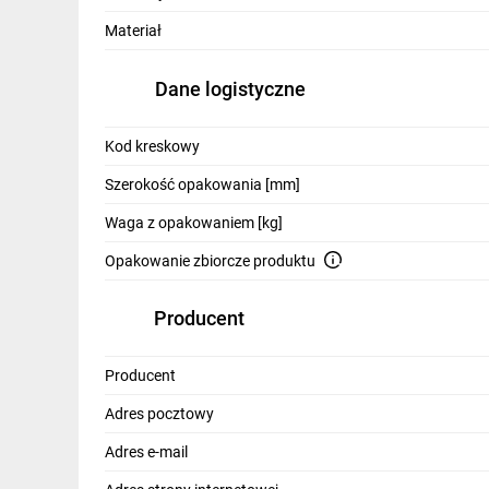
IT, GSM
Materiał
Odzież ochronna i BHP
Dane logistyczne
Inne
Budowa i Remont
Kod kreskowy
Szerokość opakowania [mm]
Elektronika
Waga z opakowaniem [kg]
Smart home
Opakowanie zbiorcze produktu
Elektromobilność
Producent
Telewizja naziemna i satelitarna
Wentylacja i rekuperacja
Producent
Adres pocztowy
Adres e-mail