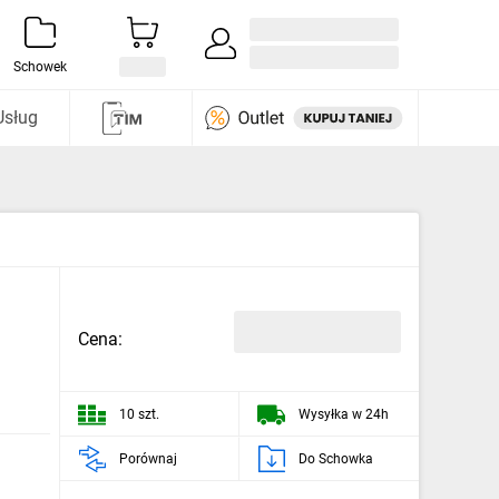
Zaloguj się / Załóż konto
i odkryj
Schowek
Usług
Cena:
10 szt.
Wysyłka w 24h
Porównaj
Do Schowka