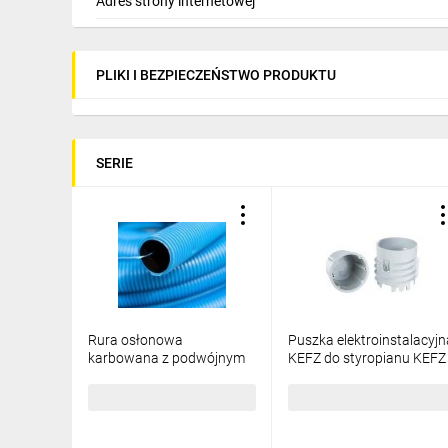
Adres strony internetowej
PLIKI I BEZPIECZEŃSTWO PRODUKTU
SERIE
Rura osłonowa
Puszka elektroinstalacyjn
karbowana z podwójnym
KEFZ do styropianu KEFZ
płaszczem KOPOFLEX KF
80_KB
CA 450N 40/32mm
257,69 zł
brutto
47,61 zł
brutto
niebieska /50m/