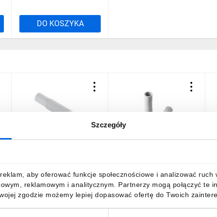
DO KOSZYKA
Szczegóły
Złączka ZCL 16 ITALINE
Złączka prosta
Z
ITA50045 /100szt/
bezhalogenowa
d
samogasnąca IP67 GWT
e
850C PV fi 16 mm /10szt/
Z
117,31 zł
brutto
20,17 zł
brutto
1
reklam, aby oferować funkcje społecznościowe i analizować ruch w 
EC74016
/
iowym, reklamowym i analitycznym. Partnerzy mogą połączyć te i
Twojej zgodzie możemy lepiej dopasować ofertę do Twoich zaintere