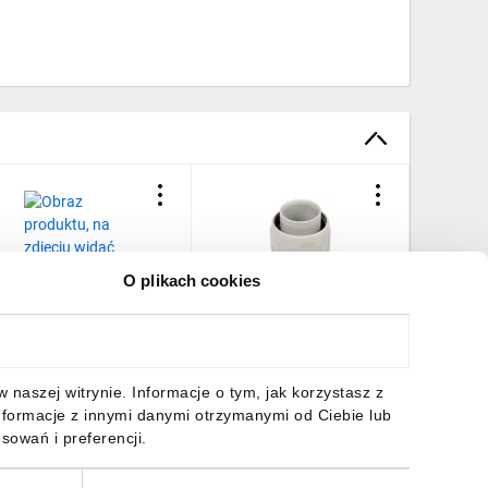
O plikach cookies
łączka kompensacyjna
Wyprowadzenie do rurki
Złączka 
o rur
SPIROFLEX 20mm jasno
lub peszl
lektroinstalacyjnych PP -
szary SFM20_KB
bezhalo
CLF 16 szara 10173
samogas
17,40 zł
brutto
6,56 zł
brutto
25,09 z
naszej witrynie. Informacje o tym, jak korzystasz z
100szt./
850C PV 
nformacje z innymi danymi otrzymanymi od Ciebie lub
EC7411
sowań i preferencji.