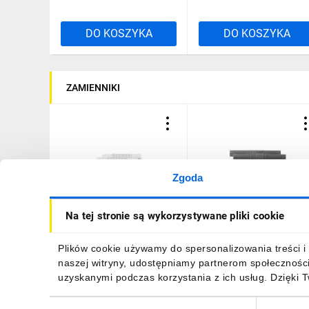
DO KOSZYKA
DO KOSZYKA
ZAMIENNIKI
Zgoda
Złączka kompresyjna do
Złączka kompensacyjna
Na tej stronie są wykorzystywane pliki cookie
rur elektroinstalacyjnych
bezhalogenowa 16mm
PVC ZCL 16 biała 10117
szara ZCLFHF 16 10866
/100szt./
121,77 zł
brutto
2,99 zł
brutto
Plików cookie używamy do spersonalizowania treści i 
naszej witryny, udostępniamy partnerom społecznośc
uzyskanymi podczas korzystania z ich usług. Dzięki 
Wybór