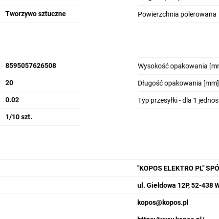
Tworzywo sztuczne
Powierzchnia polerowana
8595057626508
Wysokość opakowania [m
20
Długość opakowania [mm]
0.02
Typ przesyłki - dla 1 jedno
1/10 szt.
"KOPOS ELEKTRO PL" SP
ul. Giełdowa 12P, 52-438 
kopos@kopos.pl