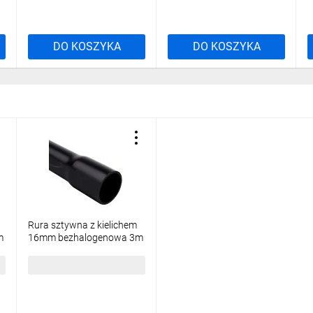
DO KOSZYKA
DO KOSZYKA
Rura sztywna z kielichem
m
16mm bezhalogenowa 3m
czarna 8016EHF_FA
69,52 zł
brutto