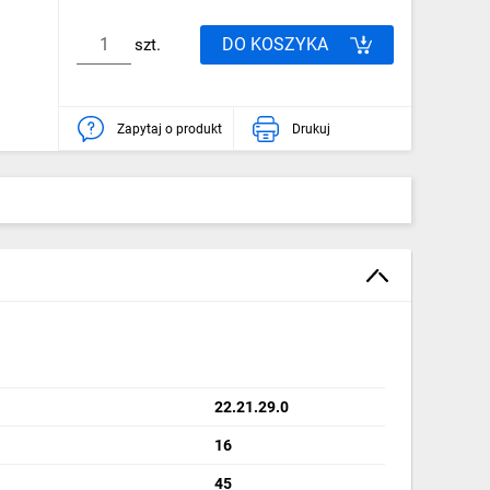
DO KOSZYKA
szt.
Zapytaj o produkt
Drukuj
22.21.29.0
16
45