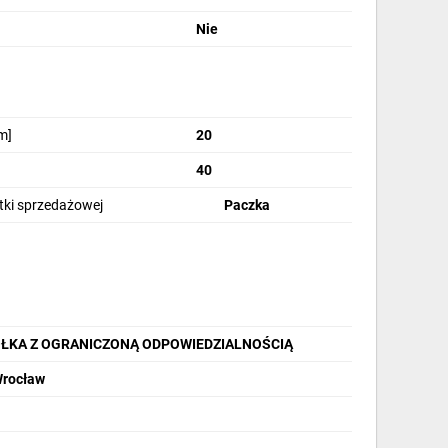
Nie
m]
20
40
stki sprzedażowej
Paczka
ÓŁKA Z OGRANICZONĄ ODPOWIEDZIALNOŚCIĄ
Wrocław