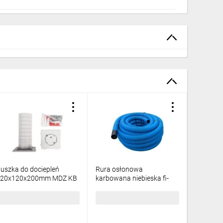
uszka do dociepleń
Rura osłonowa
Końcówk
120x120x200mm MDZ KB
karbowana niebieska fi-
rur sta
110mm KF 110N KF09110
KA
/50m/
9,14 zł
brutto
725,70 zł
brutto
2,42 zł