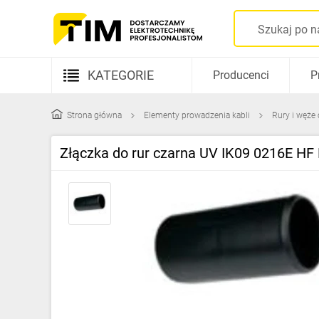
KATEGORIE
Producenci
P
Aparatura elektryczna
Strona główna
Elementy prowadzenia kabli
Rury i węże
Kable i przewody
Złączka do rur czarna UV IK09 0216E HF
Rozdzielnice i obudowy
Elementy prowadzenia kabli
Fotowoltaika
Gniazda i łączniki
Źródła światła
Oprawy oświetleniowe