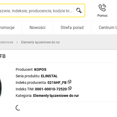
Szukaj po nazwie, indeksie, producencie, kodzie kreskowym...
Pomoc
romocje
Nowości
Strefa porad
Centrum 
 osłonowe
Elementy łączeniowe do rur
 FB
Producent:
KOPOS
Seria produktu:
ELINSTAL
Indeks producenta:
0216HF_FB
Indeks TIM:
0001-00010-72520
Kategoria:
Elementy łączeniowe do rur