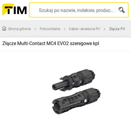
Szukaj po nazwie, indeksie, producencie, kodzie kreskowym...
Strona główna
Fotowoltaika
Kable i akcesoria PV
Złącza PV
Złącze Multi‑Contact MC4 EVO2 szeregowe kpl