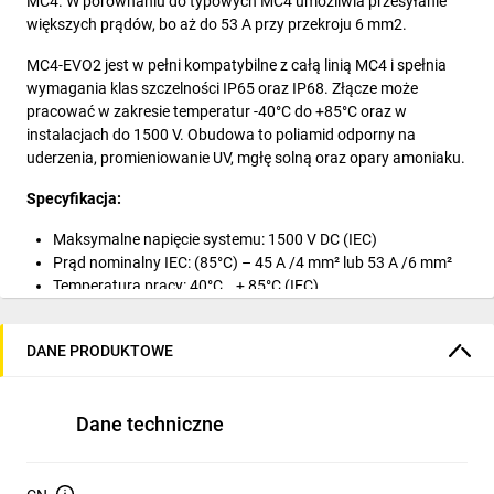
MC4. W porównaniu do typowych MC4 umożliwia przesyłanie
większych prądów, bo aż do 53 A przy przekroju 6 mm2.
MC4-EVO2 jest w pełni kompatybilne z całą linią MC4 i spełnia
wymagania klas szczelności IP65 oraz IP68. Złącze może
pracować w zakresie temperatur -40°C do +85°C oraz w
instalacjach do 1500 V. Obudowa to poliamid odporny na
uderzenia, promieniowanie UV, mgłę solną oraz opary amoniaku.
Specyfikacja:
Maksymalne napięcie systemu: 1500 V DC (IEC)
Prąd nominalny IEC: (85°C) – 45 A /4 mm² lub 53 A /6 mm²
Temperatura pracy: 40°C… + 85°C (IEC)
Stopień ochrony:
IP65 /IP68 (1 godzina/1 metr)
DANE PRODUKTOWE
IP2X (stan rozłączenia)
Rezystancja kontaktu : < 0,2 mΩ
Dane techniczne