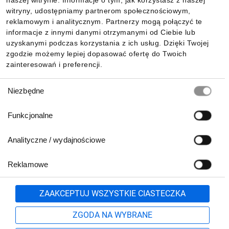
naszej witrynie. Informacje o tym, jak korzystasz z naszej
witryny, udostępniamy partnerom społecznościowym,
reklamowym i analitycznym. Partnerzy mogą połączyć te
Pobierz naszą aplikację mobilną:
informacje z innymi danymi otrzymanymi od Ciebie lub
uzyskanymi podczas korzystania z ich usług. Dzięki Twojej
zgodzie możemy lepiej dopasować ofertę do Twoich
zainteresowań i preferencji.
Wybór
Niezbędne
zgody
Funkcjonalne
Analityczne / wydajnościowe
Reklamowe
Biuro Obsługi Klienta:
lub
801 500 700
71 37 61 600
Zgłoś
ZAAKCEPTUJ WSZYSTKIE CIASTECZKA
pn.-pt. 8:00-16:00
Formularz kontaktowy
ZGODA NA WYBRANE