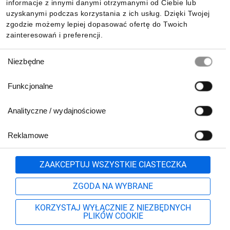
Pobierz naszą aplikację mobilną:
informacje z innymi danymi otrzymanymi od Ciebie lub
uzyskanymi podczas korzystania z ich usług. Dzięki Twojej
zgodzie możemy lepiej dopasować ofertę do Twoich
zainteresowań i preferencji.
Wybór
Niezbędne
zgody
Funkcjonalne
Analityczne / wydajnościowe
Reklamowe
Biuro Obsługi Klienta:
lub
801 500 700
71 37 61 600
Zgłoś
ZAAKCEPTUJ WSZYSTKIE CIASTECZKA
pn.-pt. 8:00-16:00
Formularz kontaktowy
ZGODA NA WYBRANE
KORZYSTAJ WYŁĄCZNIE Z NIEZBĘDNYCH
PLIKÓW COOKIE