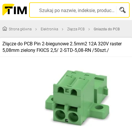
Szukaj po nazwie, indeksie, producencie, kodzie kreskowym...
Strona główna
Elektronika
Złącza PCB
Gniazda do PCB
Złącze do PCB Pin 2‑biegunowe 2.5mm2 12A 320V raster
5,08mm zielony FKICS 2,5/ 2‑STD‑5,08‑RN /50szt./