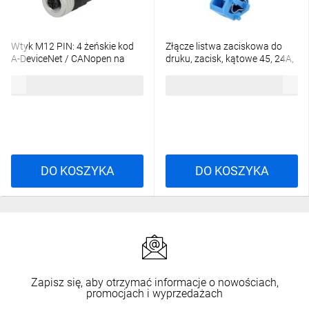
Wtyk M12 PIN: 4 żeńskie kod
Złącze listwa zaciskowa do
A-DeviceNet / CANopen na
druku, zacisk, kątowe 45, 24A,
przewód 933139100
250V, PIN: 1, 236-744
38,18 zł
brutto
7,76 zł
brutto
DO KOSZYKA
DO KOSZYKA
Zapisz się, aby otrzymać informacje o nowościach,
promocjach i wyprzedażach