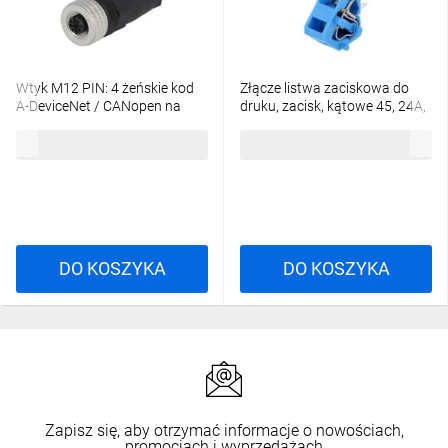
Wtyk M12 PIN: 4 żeńskie kod
Złącze listwa zaciskowa do
A-DeviceNet / CANopen na
druku, zacisk, kątowe 45, 24A,
przewód 933139100
250V, PIN: 1, 236-744
38,18 zł
brutto
7,76 zł
brutto
DO KOSZYKA
DO KOSZYKA
Zapisz się, aby otrzymać informacje o nowościach,
promocjach i wyprzedażach