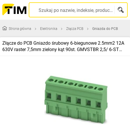
Szukaj po nazwie, indeksie, producencie, kodzie kreskowym...
Strona główna
Elektronika
Złącza PCB
Gniazda do PCB
Złącze do PCB Gniazdo śrubowy 6‑biegunowe 2.5mm2 12A
630V raster 7,5mm zielony kąt 90st. GMVSTBR 2,5/ 6‑ST
/50szt./