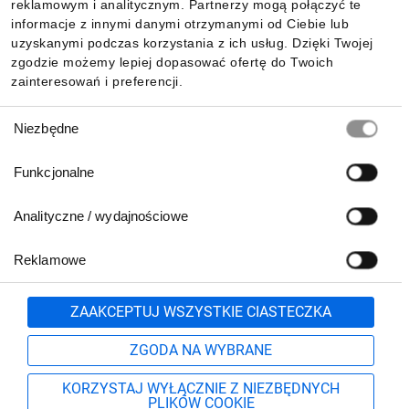
reklamowym i analitycznym. Partnerzy mogą połączyć te
Pobierz naszą aplikację mobilną:
informacje z innymi danymi otrzymanymi od Ciebie lub
uzyskanymi podczas korzystania z ich usług. Dzięki Twojej
zgodzie możemy lepiej dopasować ofertę do Twoich
zainteresowań i preferencji.
Wybór
Niezbędne
zgody
Funkcjonalne
Analityczne / wydajnościowe
Reklamowe
Biuro Obsługi Klienta:
lub
801 500 700
71 37 61 600
Zgłoś
ZAAKCEPTUJ WSZYSTKIE CIASTECZKA
pn.-pt. 8:00-16:00
Formularz kontaktowy
ZGODA NA WYBRANE
KORZYSTAJ WYŁĄCZNIE Z NIEZBĘDNYCH
PLIKÓW COOKIE