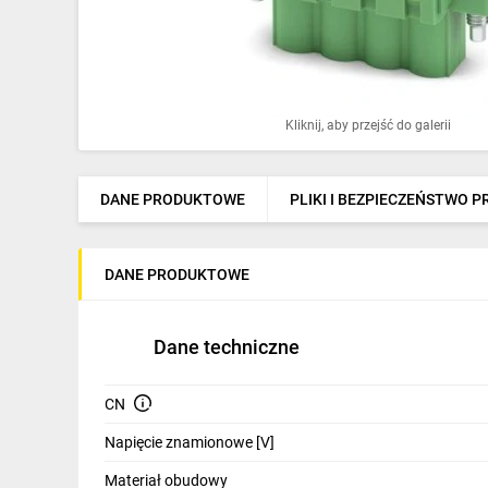
Ochrona odgromowa
Pompy ciepła
Osprzęt łączeniowy
Kliknij, aby przejść do galerii
Ogrzewanie
Elektronarzędzia i mierniki
DANE PRODUKTOWE
PLIKI I BEZPIECZEŃSTWO 
Domofony i dzwonki
DANE PRODUKTOWE
Alarmy, monitoring, komunikacja
Napędy elektryczne
Dane techniczne
Pneumatyka
CN
Dom i ogród
Napięcie znamionowe [V]
Klimatyzacja
Materiał obudowy