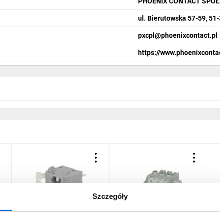
PHOENIX CONTACT SPÓŁ
ul. Bierutowska 57-59, 51
pxcpl@phoenixcontact.pl
https://www.phoenixconta
Szczegóły
Złącze listwa zaciskowa
Złącze do PCB Gniazdo
Z