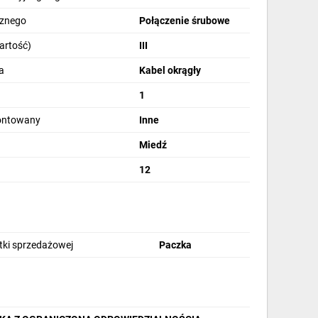
cznego
Połączenie śrubowe
artość)
III
a
Kabel okrągły
1
montowany
Inne
Miedź
12
stki sprzedażowej
Paczka