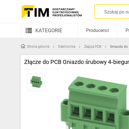
KATEGORIE
Producenci
P
Aparatura elektryczna
Strona główna
Elektronika
Złącza PCB
Gniazda do
Kable i przewody
Złącze do PCB Gniazdo śrubowy 4‑biegu
Rozdzielnice i obudowy
Elementy prowadzenia kabli
Fotowoltaika
Gniazda i łączniki
Źródła światła
Oprawy oświetleniowe