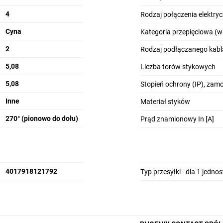
4
Rodzaj połączenia elektry
Cyna
Kategoria przepięciowa (w
2
Rodzaj podłączanego kabl
5,08
Liczba torów stykowych
5,08
Stopień ochrony (IP), za
Inne
Materiał styków
270° (pionowo do dołu)
Prąd znamionowy In [A]
4017918121792
Typ przesyłki - dla 1 jedno