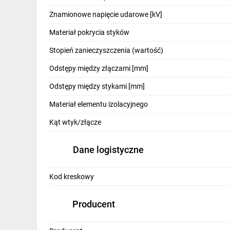
IT, GSM
Znamionowe napięcie udarowe [kV]
Odzież ochronna i BHP
Materiał pokrycia styków
Inne
Stopień zanieczyszczenia (wartość)
Odstępy między złączami [mm]
Budowa i Remont
Odstępy między stykami [mm]
Elektronika
Materiał elementu izolacyjnego
Smart home
Kąt wtyk/złącze
Elektromobilność
Dane logistyczne
Telewizja naziemna i satelitarna
Wentylacja i rekuperacja
Kod kreskowy
Producent