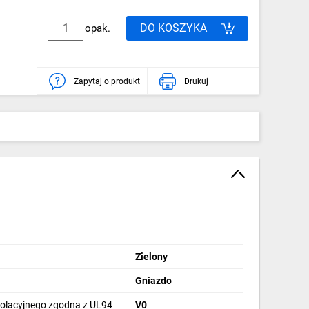
DO KOSZYKA
opak.
Zapytaj o produkt
Drukuj
Zielony
Gniazdo
izolacyjnego zgodna z UL94
V0