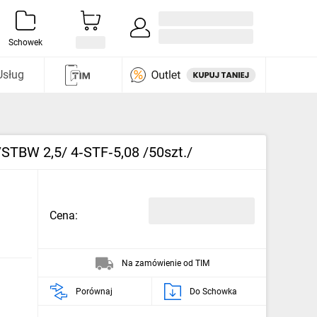
Zaloguj się / Załóż konto
i odkryj
Schowek
Usług
TBW 2,5/ 4‑STF‑5,08 /50szt./
Cena:
Na zamówienie od TIM
Porównaj
Do Schowka