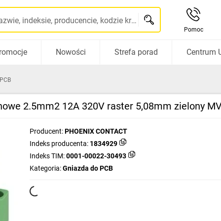
Szukaj po nazwie, indeksie, producencie, kodzie kreskowym...
Pomoc
romocje
Nowości
Strefa porad
Centrum 
 PCB
nowe 2.5mm2 12A 320V raster 5,08mm zielony MVS
Producent:
PHOENIX CONTACT
Indeks producenta:
1834929
Indeks TIM:
0001-00022-30493
Kategoria:
Gniazda do PCB