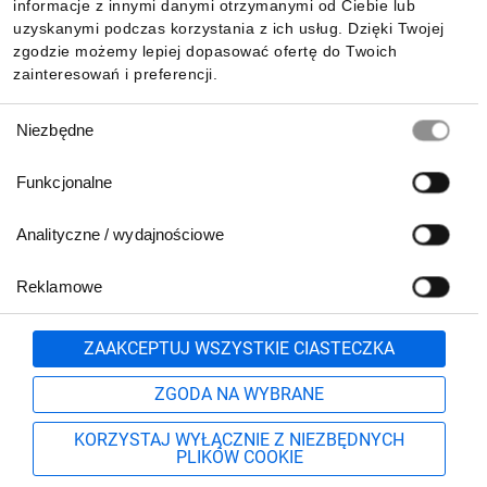
Pobierz naszą aplikację mobilną:
informacje z innymi danymi otrzymanymi od Ciebie lub
uzyskanymi podczas korzystania z ich usług. Dzięki Twojej
zgodzie możemy lepiej dopasować ofertę do Twoich
zainteresowań i preferencji.
Wybór
Niezbędne
zgody
Funkcjonalne
Analityczne / wydajnościowe
Reklamowe
Biuro Obsługi Klienta:
lub
801 500 700
71 37 61 600
Zgłoś
ZAAKCEPTUJ WSZYSTKIE CIASTECZKA
pn.-pt. 8:00-16:00
Formularz kontaktowy
ZGODA NA WYBRANE
KORZYSTAJ WYŁĄCZNIE Z NIEZBĘDNYCH
PLIKÓW COOKIE