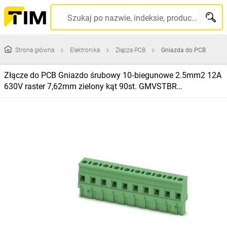
Szukaj po nazwie, indeksie, producencie, kodzie kreskowym...
Strona główna
Elektronika
Złącza PCB
Gniazda do PCB
Złącze do PCB Gniazdo śrubowy 10‑biegunowe 2.5mm2 12A
630V raster 7,62mm zielony kąt 90st. GMVSTBR
2,5/10‑ST‑7,62 /50szt./