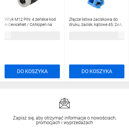
Wtyk M12 PIN: 4 żeńskie kod
Złącze listwa zaciskowa do
A-DeviceNet / CANopen na
druku, zacisk, kątowe 45, 24A,
przewód 933139100
250V, PIN: 1, 236-744
38,18 zł
brutto
7,76 zł
brutto
DO KOSZYKA
DO KOSZYKA
Zapisz się, aby otrzymać informacje o nowościach,
promocjach i wyprzedażach