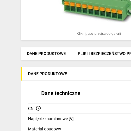
Ochrona odgromowa
Pompy ciepła
Osprzęt łączeniowy
Kliknij, aby przejść do galerii
Ogrzewanie
Elektronarzędzia i mierniki
DANE PRODUKTOWE
PLIKI I BEZPIECZEŃSTWO 
Domofony i dzwonki
DANE PRODUKTOWE
Alarmy, monitoring, komunikacja
Napędy elektryczne
Dane techniczne
Pneumatyka
CN
Dom i ogród
Napięcie znamionowe [V]
Klimatyzacja
Materiał obudowy