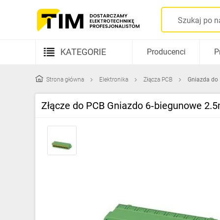
KATEGORIE
Producenci
P
Aparatura elektryczna
Strona główna
Elektronika
Złącza PCB
Gniazda do
Kable i przewody
Złącze do PCB Gniazdo 6‑biegunowe 2.5
Rozdzielnice i obudowy
Elementy prowadzenia kabli
Fotowoltaika
Gniazda i łączniki
Źródła światła
Oprawy oświetleniowe