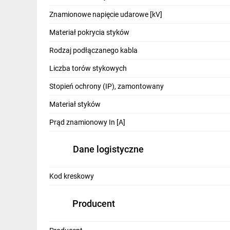
IT, GSM
Znamionowe napięcie udarowe [kV]
Odzież ochronna i BHP
Materiał pokrycia styków
Inne
Rodzaj podłączanego kabla
Liczba torów stykowych
Budowa i Remont
Stopień ochrony (IP), zamontowany
Elektronika
Materiał styków
Smart home
Prąd znamionowy In [A]
Elektromobilność
Dane logistyczne
Telewizja naziemna i satelitarna
Wentylacja i rekuperacja
Kod kreskowy
Producent