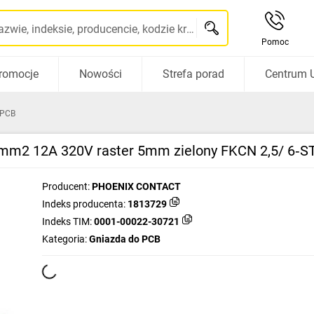
Szukaj po nazwie, indeksie, producencie, kodzie kreskowym...
Pomoc
romocje
Nowości
Strefa porad
Centrum 
 PCB
mm2 12A 320V raster 5mm zielony FKCN 2,5/ 6‑STF
Producent:
PHOENIX CONTACT
Indeks producenta:
1813729
Indeks TIM:
0001-00022-30721
Kategoria:
Gniazda do PCB