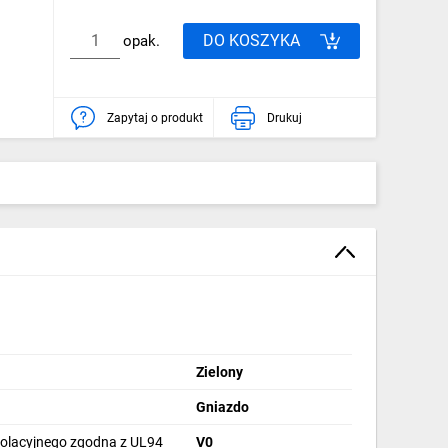
DO KOSZYKA
opak.
Zapytaj o produkt
Drukuj
Zielony
Gniazdo
izolacyjnego zgodna z UL94
V0