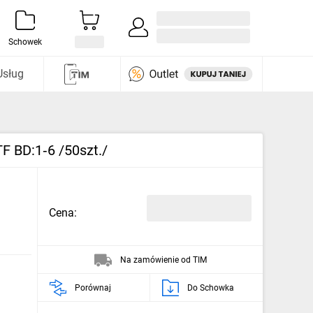
Zaloguj się / Załóż konto
i odkryj
Schowek
Usług
 BD:1‑6 /50szt./
Cena:
Na zamówienie od TIM
Porównaj
Do Schowka