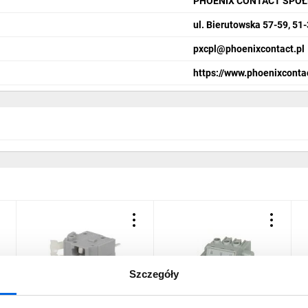
PHOENIX CONTACT SPÓŁ
ul. Bierutowska 57-59, 51
pxcpl@phoenixcontact.pl
https://www.phoenixconta
Szczegóły
Złącze listwa zaciskowa
Złącze do PCB Gniazdo
Z