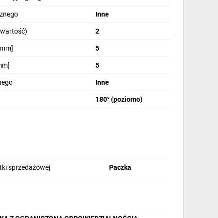
cznego
Inne
(wartość)
2
[mm]
5
mm]
5
jnego
Inne
180° (poziomo)
stki sprzedażowej
Paczka